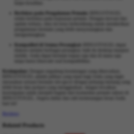
tanpa kesulitan.
Berfokus pada Pengalaman Pemain:
BINGOTOGEL
selalu berfokus pada kepuasan pemain. Dengan inovasi dan
update terbaru, situs ini terus berkembang untuk memberikan
pengalaman bermain yang lebih menyenangkan dan
menguntungkan.
Kompatibel di Semua Perangkat:
BINGOTOGEL dapat
diakses melalui berbagai perangkat, baik itu desktop maupun
mobile. Anda dapat bermain kapan saja dan di mana saja
tanpa harus khawatir soal kompatibilitas.
Kesimpulan:
Dengan segudang keuntungan yang ditawarkan,
BINGOTOGEL adalah pilihan yang tepat bagi Anda yang ingin
merasakan sensasi bermain slot gacor dengan peluang menang yang
lebih besar dan jackpot yang menggiurkan. Jangan lewatkan
kesempatan untuk menjadi bagian dari komunitas pemain sukses di
BINGOTOGEL. Segera daftar dan raih kemenangan besar Anda
hari ini!
Reviews
Related Products