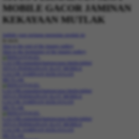
MOBILE GACOR JAMINAN
KEKAYAAN MUTLAK
Jadilah yang pertama mengulas produk ini
In stock
Skip to the end of the images gallery
Skip to the beginning of the images gallery