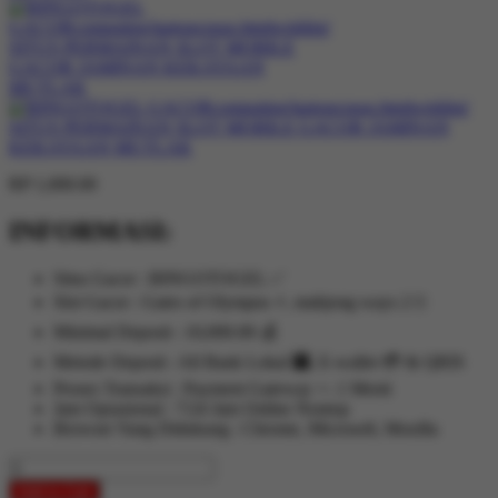
RP 1,000.00
INFORMASI:
Situs Gacor : BINGOTOGEL ✅
Slot Gacor : Gates of Olympus ⚡, mahjong ways 2 🀄
Minimal Deposit : 10,000.00 💰
Metode Deposit : All Bank Lokal 🏧, E-wallet 💳 & QRIS
Proses Transaksi : Payment Gateway +- 1 Menit
Jam Oprasional : 7/24 Jam Online Nontop
Browser Yang Didukung : Chrome, Microsoft, Mozilla
Add to Cart