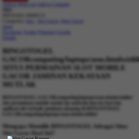
Add to Wish List
Add to Compare
SKU
90NX04S1-M00FC0
Categories:
Slot
,
Slot Gacor
,
Situs Gacor
share
Facebook
Twitter
Pinterest
Google
Details
BINGOTOGEL
GACORcomputing/laptops/asus.htmlwishli
SITUS PERMAINAN SLOT MOBILE
GACOR JAMINAN KEKAYAAN
MUTLAK
BINGOTOGEL GACORcomputing/laptops/asus.htmlwishlist/
slot permainan mobile untuk hp android dan ios hari ini,
aplikasi slot terbaik jaminan menang di BINGOTOGEL
GACORcomputing/laptops/asus.htmlwishlist/
Mengapa Memilih BINGOTOGEL Sebagai Situs
Slot Gacor Hari Ini?