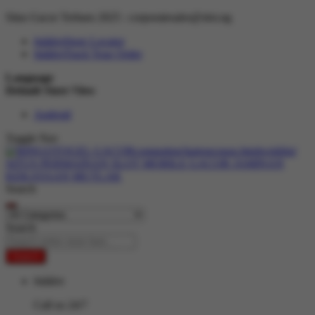
Situs Gacor Terbaru 2025 :
corporatesales@slot.ng
hidden
Store Locator
hidden
Track Your Order
Language
Default Store View
Android
Toggle Nav
Search
Search
Search
hidden
Call us 24/7