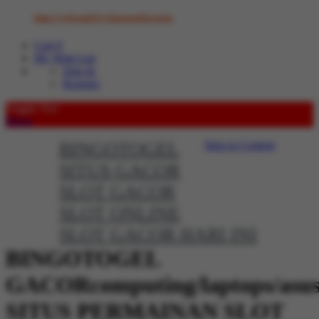
https://rebrand.ly/whatsappbosstoto
Cart
0
My Wish List
Sign In
Register
Toggle Nav
Menu
BINGOTOGEL
Skip to Content
SITUS GACOR
SLOT GACOR
SLOT ONLINE
SLOT GACOR HARI INI
BINGOTOGEL
GACORcomputing/laptops/as
SITUS PERMAINAN SLOT