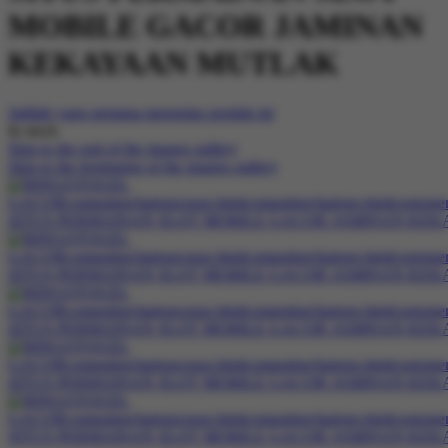
MOBILE GACOR JAMINAN
KEKAYAAN MUTLAK
Jadilah yang pertama mengulas produk ini
In stock
Skip to the end of the images gallery
Skip to the beginning of the images gallery