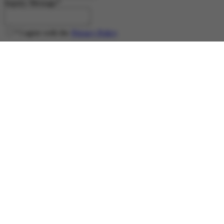
Inquiry Message
*
*
I agree with the
Privacy Policy