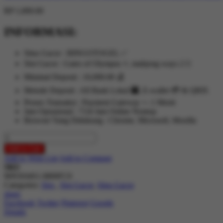
RP 1,000.00
INFORMASI:
Situs Gacor : BINGOTOGEL ✅
Slot Gacor : Gates of Olympus ⚡, mahjong ways 2 🀄
Minimal Deposit : 10,000.00 💰
Metode Deposit : All Bank Lokal 🏧, E-wallet 💳 & QRIS
Proses Transaksi : Payment Gateway +- 1 Menit
Jam Oprasional : 7/24 Jam Online Nontop
Browser Yang Didukung : Chrome, Microsoft, Mozilla
Add to Cart
Add to Wish List
Add to Compare
SKU
90NX04S1-M00FC0
Categories:
Slot
,
Slot Gacor
,
Situs Gacor
share
Facebook
Twitter
Pinterest
Google
Details