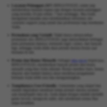
Layanan Pelanggan 24/7:
BINGOTOGEL selalu siap
memberikan bantuan kapan saja dengan layanan pelanggan
yang tersedia 24 jam sehari, 7 hari seminggu. Jika Anda
mengalami masalah atau membutuhkan informasi, tim
customer support yang ramah dan profesional siap membantu
Anda.
Permainan yang Variatif:
Tidak hanya menawarkan
permainan slot, BINGOTOGEL juga menyediakan berbagai
jenis permainan lainnya, termasuk togel, casino, dan banyak
lagi, sehingga Anda tidak akan pernah merasa bosan saat
bermain di sini.
Promo dan Bonus Menarik:
Sebagai
situs gacor
terpercaya,
BINGOTOGEL memberikan banyak promo dan bonus
menarik yang bisa Anda nikmati. Bonus member baru, bonus
deposit, dan hadiah lainnya akan membuat pengalaman
bermain Anda lebih seru dan menguntungkan.
Tampilannya User-Friendly:
Antarmuka yang simpel dan
mudah digunakan membuat setiap pemain merasa nyaman
saat menjelajahi situs ini. Anda dapat dengan mudah memilih
game favorit, mengecek saldo, dan menikmati semua fitur
tanpa kesulitan.