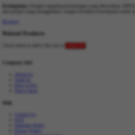
Kesimpulan:
Dengan segudang keuntungan yang ditawarkan, BINGOTO
dan jackpot yang menggiurkan. Jangan lewatkan kesempatan untuk m
Reviews
Related Products
Check items to add to the cart or
select all
Company Info
About Us
Trade In
How to Pay
Find a Store
Help
Contact Us
FAQ
Warranty Policy
Privacy Policy