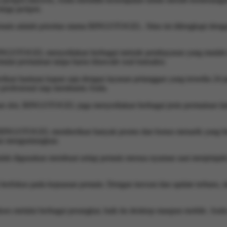
mega jackpot.
n adalah prioritas utama BINGOTOGEL. Situs ini dilengkapi dengan 
NGOTOGEL menyediakan berbagai metode pembayaran yang mudah dan c
ulai permainan tanpa harus khawatir soal transaksi.
n bantuan kapan saja dengan layanan pelanggan yang tersedia 24 jam
 profesional siap membantu Anda.
 slot, BINGOTOGEL juga menyediakan berbagai jenis permainan lainny
 BINGOTOGEL memberikan banyak promo dan bonus menarik yang bisa
an menguntungkan.
ah digunakan membuat setiap pemain merasa nyaman saat menjelajahi 
fokus pada kepuasan pemain. Dengan inovasi dan update terbaru, si
melalui berbagai perangkat, baik itu desktop maupun mobile. Anda d