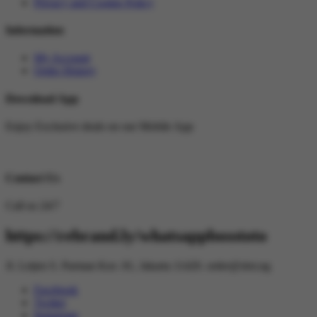
Privacy and Cookie Policy
Information
My Account
Order History
Download App
Enjoy Exclusive deals on our Mobile App
Contact Us
Call us 24/7
https://rebrand.ly/whatsappbosstoto
Jl. Letjen S. Parman Kav. 81, Jakarta 11420.
order@slot.ng
Facebook
Twitter
Instagram