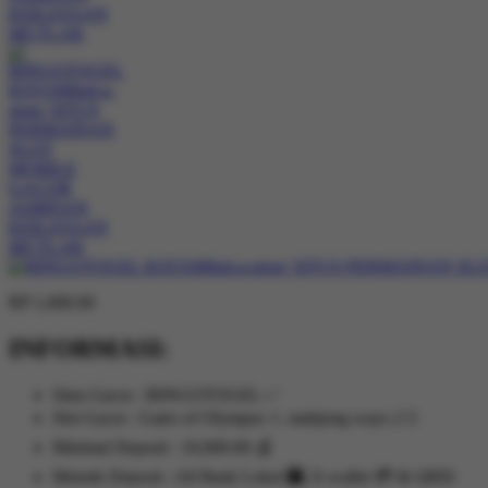
RP 1,000.00
INFORMASI:
Situs Gacor : BINGOTOGEL ✅
Slot Gacor : Gates of Olympus ⚡, mahjong ways 2 🀄
Minimal Deposit : 10,000.00 💰
Metode Deposit : All Bank Lokal 🏧, E-wallet 💳 & QRIS