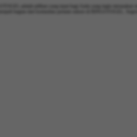
GEL adalah pilihan yang tepat bagi Anda yang ingin merasakan sens
enjadi bagian dari komunitas pemain sukses di BINGOTOGEL. Segera d