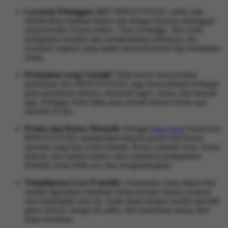
Layanan Pelanggan 24/7:
BINGOTOGEL selalu siap
memberikan bantuan kapan saja dengan layanan pelanggan
yang tersedia 24 jam sehari, 7 hari seminggu. Jika Anda
mengalami masalah atau membutuhkan informasi, tim
customer support yang ramah dan profesional siap membantu
Anda.
Permainan yang Variatif:
Tidak hanya menawarkan
permainan slot, BINGOTOGEL juga menyediakan berbagai
jenis permainan lainnya, termasuk togel, casino, dan banyak
lagi, sehingga Anda tidak akan pernah merasa bosan saat
bermain di sini.
Promo dan Bonus Menarik:
Sebagai
situs gacor
terpercaya,
BINGOTOGEL memberikan banyak promo dan bonus
menarik yang bisa Anda nikmati. Bonus member baru, bonus
deposit, dan hadiah lainnya akan membuat pengalaman
bermain Anda lebih seru dan menguntungkan.
Tampilannya User-Friendly:
Antarmuka yang simpel dan
mudah digunakan membuat setiap pemain merasa nyaman
saat menjelajahi situs ini. Anda dapat dengan mudah memilih
game favorit, mengecek saldo, dan menikmati semua fitur
tanpa kesulitan.