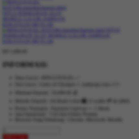
RP 1,000.00
INFORMASI:
Situs Gacor : BINGOTOGEL ✅
Slot Gacor : Gates of Olympus ⚡, mahjong ways 2 🀄
Minimal Deposit : 10,000.00 💰
Metode Deposit : All Bank Lokal 🏧, E-wallet 💳 & QRIS
Proses Transaksi : Payment Gateway +- 1 Menit
Jam Oprasional : 7/24 Jam Online Nontop
Browser Yang Didukung : Chrome, Microsoft, Mozilla
Add to Cart