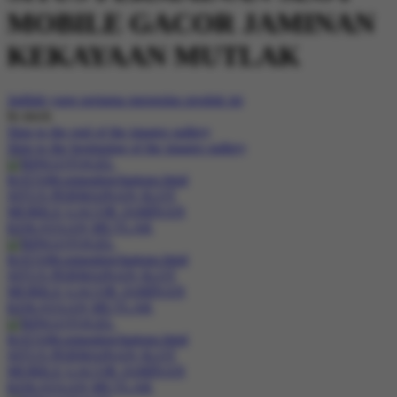
MOBILE GACOR JAMINAN
KEKAYAAN MUTLAK
Jadilah yang pertama mengulas produk ini
In stock
Skip to the end of the images gallery
Skip to the beginning of the images gallery