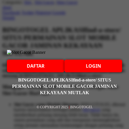
Categories:
Slot
,
Slot Gacor
,
Situs Gacor
share
Facebook
Twitter
Pinterest
Google
Details
BINGOTOGEL APLIKASIfind-a-store/
SITUS PERMAINAN SLOT MOBILE
GACOR JAMINAN KEKAYAAN
MUTLAK
DAFTAR
LOGIN
BINGOTOGEL APLIKASIfind-a-store/ slot permainan mobile
untuk hp android dan ios hari ini, aplikasi slot terbaik jaminan
menang di BINGOTOGEL APLIKASIfind-a-store/
BINGOTOGEL APLIKASIfind-a-store/ SITUS
PERMAINAN SLOT MOBILE GACOR JAMINAN
Mengapa Memilih BINGOTOGEL Sebagai Situs
KEKAYAAN MUTLAK
Slot Gacor Hari Ini?
Slot Gacor yang Mudah Menang:
BINGOTOGEL dikenal
© COPYRIGHT 2025
|
BINGOTOGEL
karena menyediakan berbagai pilihan
slot gacor
yang
memberikan peluang menang lebih besar. Tidak hanya itu,
sistem permainan yang adil dan transparan memungkinkan
setiap pemain merasakan kemenangan dengan peluang yang