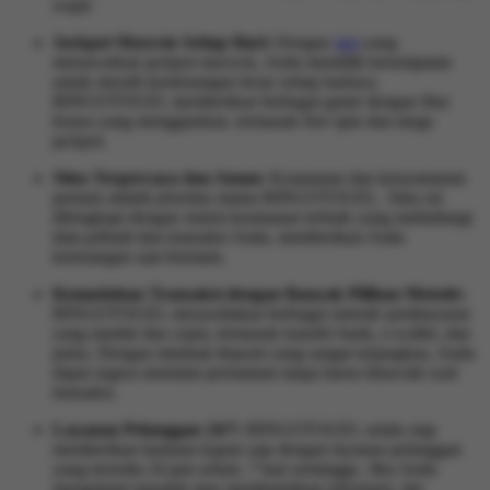
wajar.
Jackpot Maxwin Setiap Hari:
Dengan
slot
yang
menawarkan jackpot maxwin, Anda memiliki kesempatan
untuk meraih kemenangan besar setiap harinya.
BINGOTOGEL memberikan berbagai game dengan fitur
bonus yang menggiurkan, termasuk free spin dan mega
jackpot.
Situs Terpercaya dan Aman:
Keamanan dan kenyamanan
pemain adalah prioritas utama BINGOTOGEL. Situs ini
dilengkapi dengan sistem keamanan terbaik yang melindungi
data pribadi dan transaksi Anda, memberikan Anda
ketenangan saat bermain.
Kemudahan Transaksi dengan Banyak Pilihan Metode:
BINGOTOGEL menyediakan berbagai metode pembayaran
yang mudah dan cepat, termasuk transfer bank, e-wallet, dan
pulsa. Dengan minimal deposit yang sangat terjangkau, Anda
dapat segera memulai permainan tanpa harus khawatir soal
transaksi.
Layanan Pelanggan 24/7:
BINGOTOGEL selalu siap
memberikan bantuan kapan saja dengan layanan pelanggan
yang tersedia 24 jam sehari, 7 hari seminggu. Jika Anda
mengalami masalah atau membutuhkan informasi, tim