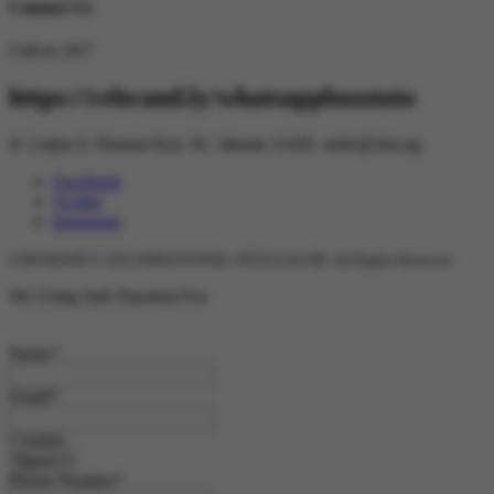
Contact Us
Call us 24/7
https://rebrand.ly/whatsappbosstoto
Jl. Letjen S. Parman Kav. 81, Jakarta 11420.
order@slot.ng
Facebook
Twitter
Instagram
COPYRIGHT © 2025 BINGOTOGEL SITUS GACOR. All Rights Reserved
We Using Safe Payment For
Name
*
Email
*
Country
Phone Number
*