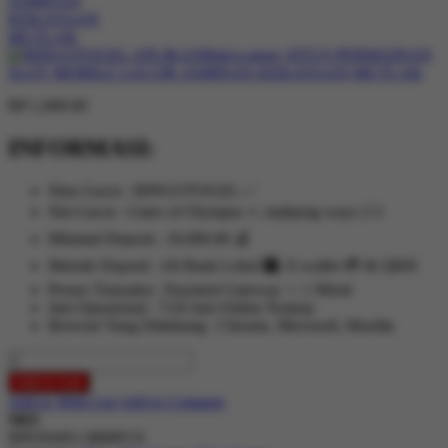
RP 1,000.00
INFORMASI:
Situs Gacor : BINGOTOGEL ✅
Slot Gacor : Gates of Olympus ⚡, mahjong ways 2 🀄
Minimal Deposit : 10,000.00 💰
Metode Deposit : All Bank Lokal 🏧, E-wallet 💳 & QRIS
Proses Transaksi : Payment Gateway +- 1 Menit
Jam Oprasional : 7/24 Jam Online Nontop
Browser Yang Didukung : Chrome, Microsoft, Mozilla
Add to Cart
Add to Wish List
Add to Compare
SKU
90NX04S1-M00FC0