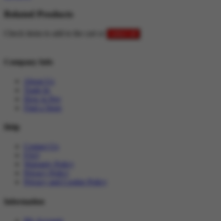
Related Products
Check items to add to the cart or
select all
Company Info
About Us
Trade In
How to Pay
Find a Store
Help
Contact Us
FAQ
Warranty Policy
Privacy Policy
Privacy and Cookie Policy
Information
My Account