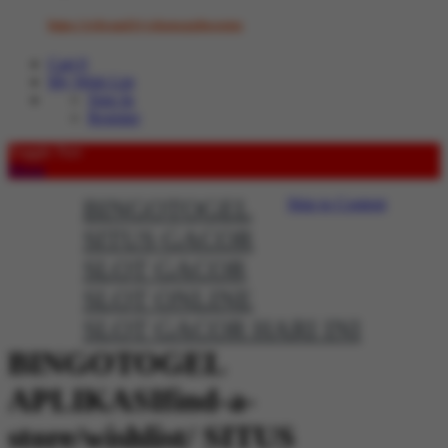
https://rebrand.ly/whatsappbosstoto
Cart
0
My Wish List
Sign In
Register
Toggle Nav
Menu
BINGOTOGEL
Skip to Content
SITUS GACOR
SLOT GACOR
SLOT ONLINE
SLOT GACOR HARI INI
BINGOTOGEL
APLIKASIfind-a-
store/wishlist/ SITUS