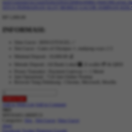
RP 1,000.00
INFORMASI:
Situs Gacor : BINGOTOGEL ✅
Slot Gacor : Gates of Olympus ⚡, mahjong ways 2 🀄
Minimal Deposit : 10,000.00 💰
Metode Deposit : All Bank Lokal 🏧, E-wallet 💳 & QRIS
Proses Transaksi : Payment Gateway +- 1 Menit
Jam Oprasional : 7/24 Jam Online Nontop
Browser Yang Didukung : Chrome, Microsoft, Mozilla
Add to Cart
Add to Wish List
Add to Compare
SKU
90NX04S1-M00FC0
Categories:
Slot
,
Slot Gacor
,
Situs Gacor
share
Facebook
Twitter
Pinterest
Google