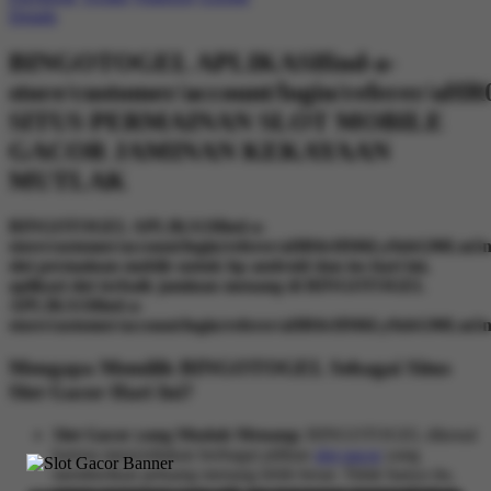
Details
BINGOTOGEL APLIKASIfind-a-
store/customer/account/login/refe
SITUS PERMAINAN SLOT MOBILE
GACOR JAMINAN KEKAYAAN
MUTLAK
BINGOTOGEL APLIKASIfind-a-
store/customer/account/login/referer/aHR0cHM6Ly9z
slot permainan mobile untuk hp android dan ios hari ini,
aplikasi slot terbaik jaminan menang di BINGOTOGEL
APLIKASIfind-a-
store/customer/account/login/referer/aHR0cHM6Ly9z
Mengapa Memilih BINGOTOGEL Sebagai Situs
Slot Gacor Hari Ini?
Slot Gacor yang Mudah Menang:
BINGOTOGEL dikenal
karena menyediakan berbagai pilihan
slot gacor
yang
memberikan peluang menang lebih besar. Tidak hanya itu,