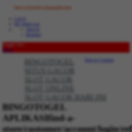
https://rebrand.ly/whatsappbosstoto
Cart
0
My Wish List
Sign In
Register
Toggle Nav
Menu
BINGOTOGEL
Skip to Content
SITUS GACOR
SLOT GACOR
SLOT ONLINE
SLOT GACOR HARI INI
BINGOTOGEL
APLIKASIfind-a-
store/customer/account/l