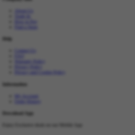
About Us
Trade In
How to Pay
Find a Store
Help
Contact Us
FAQ
Warranty Policy
Privacy Policy
Privacy and Cookie Policy
Information
My Account
Order History
Download App
Enjoy Exclusive deals on our Mobile App