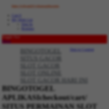
https://rebrand.ly/whatsappbosstoto
Cart
0
My Wish List
Sign In
Register
Toggle Nav
Menu
BINGOTOGEL
Skip to Content
SITUS GACOR
SLOT GACOR
SLOT ONLINE
SLOT GACOR HARI INI
BINGOTOGEL
APLIKASIcheckout/cart/
SITUS PERMAINAN SLOT