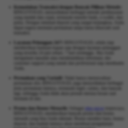
Kemudahan Transaksi dengan Banyak Pilihan Metode:
BINGOTOGEL menyediakan berbagai metode pembayaran
yang mudah dan cepat, termasuk transfer bank, e-wallet, dan
pulsa. Dengan minimal deposit yang sangat terjangkau, Anda
dapat segera memulai permainan tanpa harus khawatir soal
transaksi.
Layanan Pelanggan 24/7:
BINGOTOGEL selalu siap
memberikan bantuan kapan saja dengan layanan pelanggan
yang tersedia 24 jam sehari, 7 hari seminggu. Jika Anda
mengalami masalah atau membutuhkan informasi, tim
customer support yang ramah dan profesional siap membantu
Anda.
Permainan yang Variatif:
Tidak hanya menawarkan
permainan slot, BINGOTOGEL juga menyediakan berbagai
jenis permainan lainnya, termasuk togel, casino, dan banyak
lagi, sehingga Anda tidak akan pernah merasa bosan saat
bermain di sini.
Promo dan Bonus Menarik:
Sebagai
situs gacor
terpercaya,
BINGOTOGEL memberikan banyak promo dan bonus
menarik yang bisa Anda nikmati. Bonus member baru, bonus
deposit, dan hadiah lainnya akan membuat pengalaman