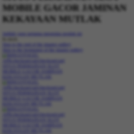
MOBILE GACOR JAMINAN
KEKAYAAN MUTLAK
Jadilah yang pertama mengulas produk ini
In stock
Skip to the end of the images gallery
Skip to the beginning of the images gallery