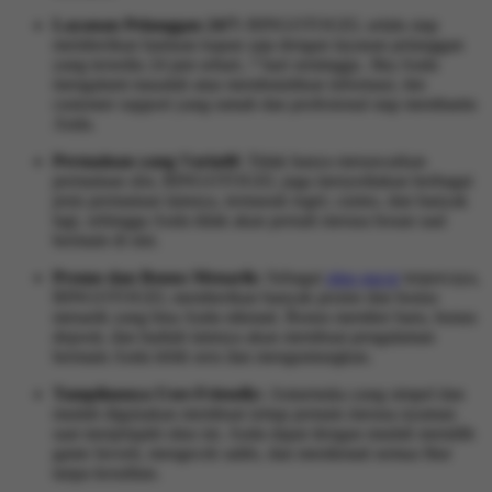
Layanan Pelanggan 24/7:
BINGOTOGEL selalu siap
memberikan bantuan kapan saja dengan layanan pelanggan
yang tersedia 24 jam sehari, 7 hari seminggu. Jika Anda
mengalami masalah atau membutuhkan informasi, tim
customer support yang ramah dan profesional siap membantu
Anda.
Permainan yang Variatif:
Tidak hanya menawarkan
permainan slot, BINGOTOGEL juga menyediakan berbagai
jenis permainan lainnya, termasuk togel, casino, dan banyak
lagi, sehingga Anda tidak akan pernah merasa bosan saat
bermain di sini.
Promo dan Bonus Menarik:
Sebagai
situs gacor
terpercaya,
BINGOTOGEL memberikan banyak promo dan bonus
menarik yang bisa Anda nikmati. Bonus member baru, bonus
deposit, dan hadiah lainnya akan membuat pengalaman
bermain Anda lebih seru dan menguntungkan.
Tampilannya User-Friendly:
Antarmuka yang simpel dan
mudah digunakan membuat setiap pemain merasa nyaman
saat menjelajahi situs ini. Anda dapat dengan mudah memilih
game favorit, mengecek saldo, dan menikmati semua fitur
tanpa kesulitan.