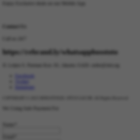
Enjoy Exclusive deals on our Mobile App
Contact Us
Call us 24/7
https://rebrand.ly/whatsappbosstoto
Jl. Letjen S. Parman Kav. 81, Jakarta 11420.
order@slot.ng
Facebook
Twitter
Instagram
COPYRIGHT © 2025 BINGOTOGEL SITUS GACOR. All Rights Reserved
We Using Safe Payment For
Name
*
Email
*