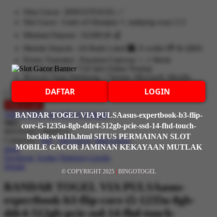
Situs Gacor : BINGOTOGEL ✅
Slot Gacor : Gates of Olympus ⚡, mahjong ways 2 🀄
Minimal Deposit : 10,000.00 💰
Metode Deposit : All Bank Lokal 🏧, E-wallet 💳 & QRIS
Proses Transaksi : Payment Gateway +- 1 Menit
Jam Oprasional : 7/24 Jam Online Nontop
Browser Yang Didukung : Chrome, Microsoft, Mozilla
DAFTAR
LOGIN
Add to Cart
Add to Wish List
Add to Compare
BANDAR TOGEL VIA PULSAasus-expertbook-b3-flip-
SKU
core-i5-1235u-8gb-ddr4-512gb-pcie-ssd-14-fhd-touch-
90NX04S1-M00FC0
backlit-win11h.html SITUS PERMAINAN SLOT
Categories:
Slot
,
Slot Gacor
,
Situs Gacor
MOBILE GACOR JAMINAN KEKAYAAN MUTLAK
share
Facebook
Twitter
Pinterest
Google
Details
© COPYRIGHT 2025
|
BINGOTOGEL
BANDAR TOGEL VIA PULSAasus-
expertbook-b3-flip-core-i5-1235u-8gb-
ddr4-512gb-pcie-ssd-14-fhd-touch-