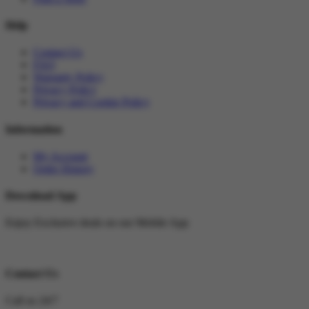
Help
Contact Us
FAQ
Warranty Policy
Privacy Policy
Privacy and Cookie Policy
Information
My Account
Order History
Download App
Enjoy Exclusive deals on our Mobile App
Contact Us
Call us 24/7