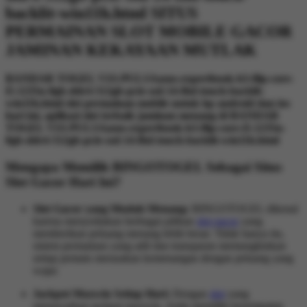
backlit-win11h.html SITUS
PERMAINAN SLOT MOBILE GACOR
JAMINAN KEKAYAAN MUTLAK
BANDAR TOGEL VIA PULSAasus-expertbook-b3-flip-core-
i5-1235u-8gb-ddr4-512gb-pcie-ssd-14-fhd-touch-backlit-
win11h.html slot permainan mobile untuk hp android dan ios
hari ini, aplikasi slot terbaik jaminan menang di BANDAR
TOGEL VIA PULSAasus-expertbook-b3-flip-core-i5-1235u-
8gb-ddr4-512gb-pcie-ssd-14-fhd-touch-backlit-win11h.html
Mengapa Memilih BINGOTOGEL Sebagai Situs
Slot Gacor Hari Ini?
Slot Gacor yang Mudah Menang:
BINGOTOGEL dikenal
karena menyediakan berbagai pilihan
slot gacor
yang
memberikan peluang menang lebih besar. Tidak hanya itu,
sistem permainan yang adil dan transparan memungkinkan
setiap pemain merasakan kemenangan dengan peluang yang
wajar.
Jackpot Maxwin Setiap Hari:
Dengan
slot
yang
menawarkan jackpot maxwin, Anda memiliki kesempatan