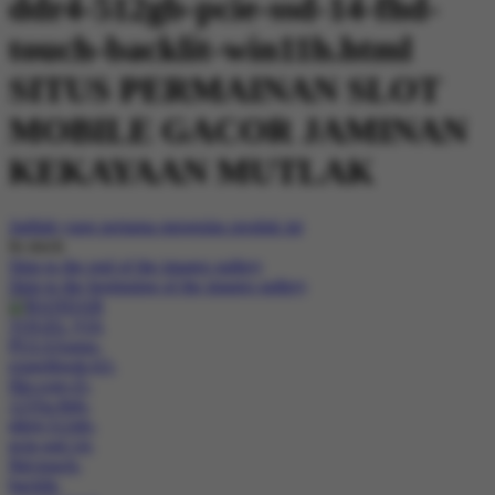
ddr4-512gb-pcie-ssd-14-fhd-
touch-backlit-win11h.html
SITUS PERMAINAN SLOT
MOBILE GACOR JAMINAN
KEKAYAAN MUTLAK
Jadilah yang pertama mengulas produk ini
In stock
Skip to the end of the images gallery
Skip to the beginning of the images gallery