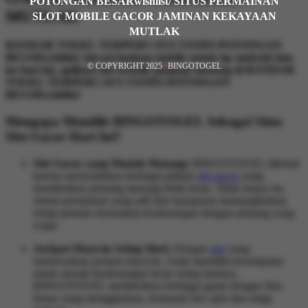
POTONGAN BESARwishlist/ SITUS PERMAINAN
MUTLAK
SLOT MOBILE GACOR JAMINAN KEKAYAAN
MUTLAK
BANDAR TOGEL TERPERCAYA TANPA POTONGAN
BESARwishlist/ slot permainan mobile untuk hp android dan
© COPYRIGHT 2025
|
BINGOTOGEL
ios hari ini, aplikasi slot terbaik jaminan menang di BANDAR
TOGEL TERPERCAYA TANPA POTONGAN
BESARwishlist/
Mengapa Memilih BINGOTOGEL Sebagai Situs
Slot Gacor Hari Ini?
Slot Gacor yang Mudah Menang:
BINGOTOGEL dikenal
karena menyediakan berbagai pilihan
slot gacor
yang
memberikan peluang menang lebih besar. Tidak hanya itu,
sistem permainan yang adil dan transparan memungkinkan
setiap pemain merasakan kemenangan dengan peluang yang
wajar.
Jackpot Maxwin Setiap Hari:
Dengan
slot
yang
menawarkan jackpot maxwin, Anda memiliki kesempatan
untuk meraih kemenangan besar setiap harinya.
BINGOTOGEL memberikan berbagai game dengan fitur
bonus yang menggiurkan, termasuk free spin dan mega