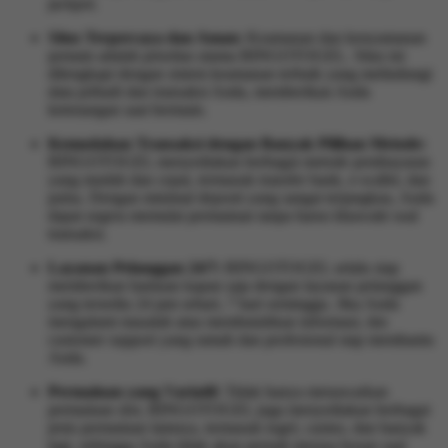
jackpot.
Situs Terpercaya dan Aman:
Keamanan dan kenyamanan
pemain adalah prioritas utama BINGOTOGEL. Situs ini
dilengkapi dengan sistem keamanan terbaik yang melindungi
data pribadi dan transaksi Anda, memberikan Anda
ketenangan saat bermain.
Kemudahan Transaksi dengan Banyak Pilihan Metode:
BINGOTOGEL menyediakan berbagai metode pembayaran
yang mudah dan cepat, termasuk transfer bank, e-wallet, dan
pulsa. Dengan minimal deposit yang sangat terjangkau, Anda
dapat segera memulai permainan tanpa harus khawatir soal
transaksi.
Layanan Pelanggan 24/7:
BINGOTOGEL selalu siap
memberikan bantuan kapan saja dengan layanan pelanggan
yang tersedia 24 jam sehari, 7 hari seminggu. Jika Anda
mengalami masalah atau membutuhkan informasi, tim
customer support yang ramah dan profesional siap membantu
Anda.
Permainan yang Variatif:
Tidak hanya menawarkan
permainan slot, BINGOTOGEL juga menyediakan berbagai
jenis permainan lainnya, termasuk togel, casino, dan banyak
lagi, sehingga Anda tidak akan pernah merasa bosan saat