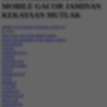
MOBILE GACOR JAMINAN
KEKAYAAN MUTLAK
Jadilah yang pertama mengulas produk ini
In stock
Skip to the end of the images gallery
Skip to the beginning of the images gallery