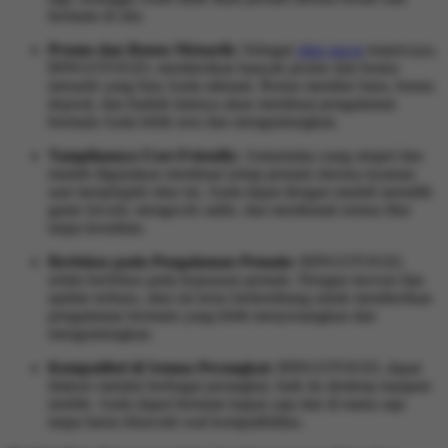
bermain di sini.
Promo dan Bonus Menarik:
Sebagai
situs gacor
terpercaya,
BINGOTOGEL memberikan banyak promo dan bonus
menarik yang bisa Anda nikmati. Bonus member baru, bonus
deposit, dan hadiah lainnya akan membuat pengalaman
bermain Anda lebih seru dan menguntungkan.
Tampilannya User-Friendly:
Antarmuka yang simpel dan
mudah digunakan membuat setiap pemain merasa nyaman
saat menjelajahi situs ini. Anda dapat dengan mudah memilih
game favorit, mengecek saldo, dan menikmati semua fitur
tanpa kesulitan.
Berfokus pada Pengalaman Pemain:
BINGOTOGEL
selalu berfokus pada kepuasan pemain. Dengan inovasi dan
update terbaru, situs ini terus berkembang untuk memberikan
pengalaman bermain yang lebih menyenangkan dan
menguntungkan.
Kompatibel di Semua Perangkat:
BINGOTOGEL dapat
diakses melalui berbagai perangkat, baik itu desktop maupun
mobile. Anda dapat bermain kapan saja dan di mana saja
tanpa harus khawatir soal kompatibilitas.