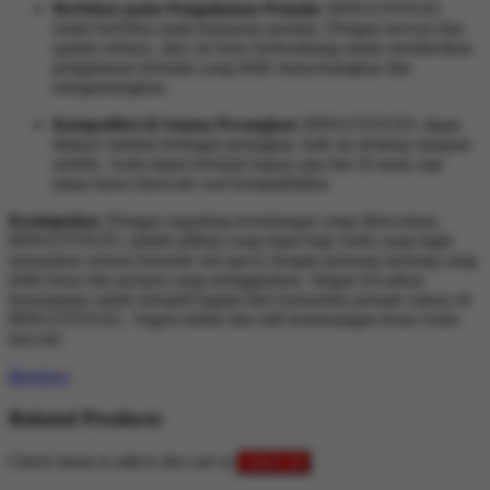
Berfokus pada Pengalaman Pemain:
BINGOTOGEL
selalu berfokus pada kepuasan pemain. Dengan inovasi dan
update terbaru, situs ini terus berkembang untuk memberikan
pengalaman bermain yang lebih menyenangkan dan
menguntungkan.
Kompatibel di Semua Perangkat:
BINGOTOGEL dapat
diakses melalui berbagai perangkat, baik itu desktop maupun
mobile. Anda dapat bermain kapan saja dan di mana saja
tanpa harus khawatir soal kompatibilitas.
Kesimpulan:
Dengan segudang keuntungan yang ditawarkan,
BINGOTOGEL adalah pilihan yang tepat bagi Anda yang ingin
merasakan sensasi bermain slot gacor dengan peluang menang yang
lebih besar dan jackpot yang menggiurkan. Jangan lewatkan
kesempatan untuk menjadi bagian dari komunitas pemain sukses di
BINGOTOGEL. Segera daftar dan raih kemenangan besar Anda
hari ini!
Reviews
Related Products
Check items to add to the cart or
select all