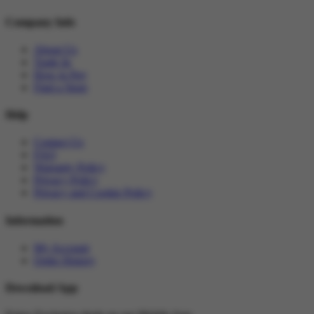
Company Info
About Us
Trade In
How to Pay
Find a Store
Help
Contact Us
FAQ
Warranty Policy
Privacy Policy
Privacy and Cookie Policy
Information
My Account
Order History
Download App