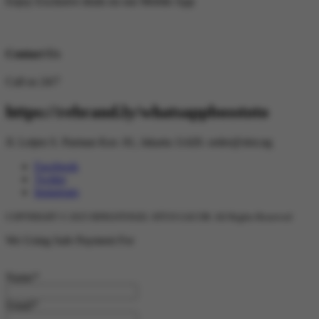
Enjoy Exclusive deals on our Mobile App
Contact Us
Call us 24/7
https://rebrand.ly/whatsappbosstoto
Jl. Letjen S. Parman Kav. 81, Jakarta 11420.
order@slot.ng
Facebook
Twitter
Instagram
COPYRIGHT © 2025 BINGOTOGEL SITUS GACOR. All Rights Reserved
We Using Safe Payment For
Name
*
Email
*