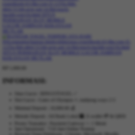
RP 1,000.00
INFORMASI:
Situs Gacor : BINGOTOGEL ✅
Slot Gacor : Gates of Olympus ⚡, mahjong ways 2 🀄
Minimal Deposit : 10,000.00 💰
Metode Deposit : All Bank Lokal 🏧, E-wallet 💳 & QRIS
Proses Transaksi : Payment Gateway +- 1 Menit
Jam Oprasional : 7/24 Jam Online Nontop
Browser Yang Didukung : Chrome, Microsoft, Mozilla