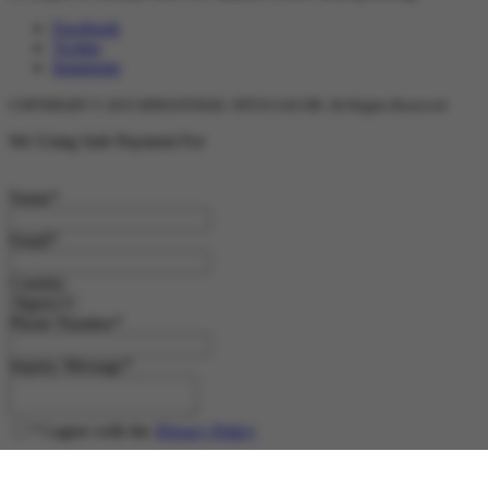
Facebook
Twitter
Instagram
COPYRIGHT © 2025 BINGOTOGEL SITUS GACOR. All Rights Reserved
We Using Safe Payment For
Name
*
Email
*
Country
Phone Number
*
Inquiry Message
*
*
I agree with the
Privacy Policy