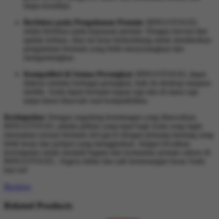
tanpa kesulitan.
Berfokus pada Pengalaman Pemain:
BINGOTOGEL
selalu berfokus pada kepuasan pemain. Dengan inovasi dan
update terbaru, situs ini terus berkembang untuk memberikan
pengalaman bermain yang lebih menyenangkan dan
menguntungkan.
Kompatibel di Semua Perangkat:
BINGOTOGEL dapat
diakses melalui berbagai perangkat, baik itu desktop maupun
mobile. Anda dapat bermain kapan saja dan di mana saja
tanpa harus khawatir soal kompatibilitas.
Kesimpulan:
Dengan segudang keuntungan yang ditawarkan,
BINGOTOGEL adalah pilihan yang tepat bagi Anda yang ingin
merasakan sensasi bermain slot gacor dengan peluang menang yang
lebih besar dan jackpot yang menggiurkan. Jangan lewatkan
kesempatan untuk menjadi bagian dari komunitas pemain sukses di
BINGOTOGEL. Segera daftar dan raih kemenangan besar Anda
hari ini!
Reviews
Related Products