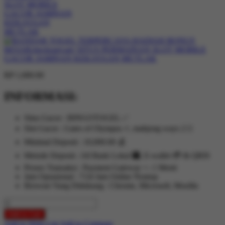
RP 1,000.00
INFORMASI:
Situs Gacor : BINGOTOGEL ✅
Slot Gacor : Gates of Olympus ⚡, mahjong ways 2 🀄
Minimal Deposit : 10,000.00 💰
Metode Deposit : All Bank Lokal 🏧, E-wallet 💳 & QRIS
Proses Transaksi : Payment Gateway +- 1 Menit
Jam Oprasional : 7/24 Jam Online Nontop
Browser Yang Didukung : Chrome, Microsoft, Mozilla
Add to Cart
Add to Wish List
Add to Compare