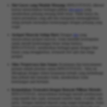
Slot Gacor yang Mudah Menang:
BINGOTOGEL dikenal
karena menyediakan berbagai pilihan
slot gacor
yang
memberikan peluang menang lebih besar. Tidak hanya itu,
sistem permainan yang adil dan transparan memungkinkan
setiap pemain merasakan kemenangan dengan peluang yang
wajar.
Jackpot Maxwin Setiap Hari:
Dengan
slot
yang
menawarkan jackpot maxwin, Anda memiliki kesempatan
untuk meraih kemenangan besar setiap harinya.
BINGOTOGEL memberikan berbagai game dengan fitur
bonus yang menggiurkan, termasuk free spin dan mega
jackpot.
Situs Terpercaya dan Aman:
Keamanan dan kenyamanan
pemain adalah prioritas utama BINGOTOGEL. Situs ini
dilengkapi dengan sistem keamanan terbaik yang melindungi
data pribadi dan transaksi Anda, memberikan Anda
ketenangan saat bermain.
Kemudahan Transaksi dengan Banyak Pilihan Metode:
BINGOTOGEL menyediakan berbagai metode pembayaran
yang mudah dan cepat, termasuk transfer bank, e-wallet, dan
pulsa. Dengan minimal deposit yang sangat terjangkau, Anda
dapat segera memulai permainan tanpa harus khawatir soal