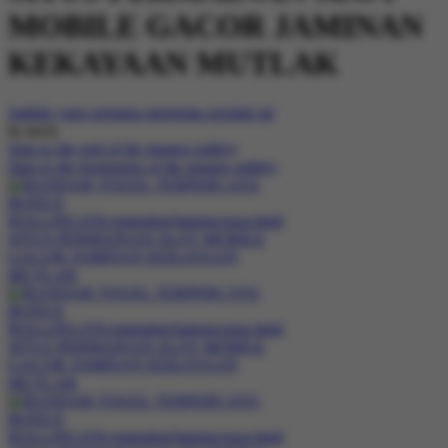
MOBILE GACOR JAMINAN
KEKAYAAN MUTLAK
Jadilah yang pertama mengulas produk ini
In stock
Skip to the end of the images gallery
Skip to the beginning of the images gallery