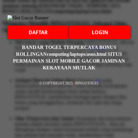
mobile untuk hp android dan ios hari ini, aplikasi slot terbaik
jaminan menang di BANDAR TOGEL TERPERCAYA
BONUS ROLLINGANcomputing/laptops/asus.html
Mengapa Memilih BINGOTOGEL Sebagai Situs
Slot Gacor Hari Ini?
DAFTAR
LOGIN
Slot Gacor yang Mudah Menang:
BINGOTOGEL dikenal
BANDAR TOGEL TERPERCAYA BONUS
karena menyediakan berbagai pilihan
slot gacor
yang
memberikan peluang menang lebih besar. Tidak hanya itu,
ROLLINGANcomputing/laptops/asus.html SITUS
sistem permainan yang adil dan transparan memungkinkan
PERMAINAN SLOT MOBILE GACOR JAMINAN
setiap pemain merasakan kemenangan dengan peluang yang
KEKAYAAN MUTLAK
wajar.
Jackpot Maxwin Setiap Hari:
Dengan
slot
yang
© COPYRIGHT 2025
|
BINGOTOGEL
menawarkan jackpot maxwin, Anda memiliki kesempatan
untuk meraih kemenangan besar setiap harinya.
BINGOTOGEL memberikan berbagai game dengan fitur
bonus yang menggiurkan, termasuk free spin dan mega
jackpot.
Situs Terpercaya dan Aman:
Keamanan dan kenyamanan
pemain adalah prioritas utama BINGOTOGEL. Situs ini
dilengkapi dengan sistem keamanan terbaik yang melindungi
data pribadi dan transaksi Anda, memberikan Anda