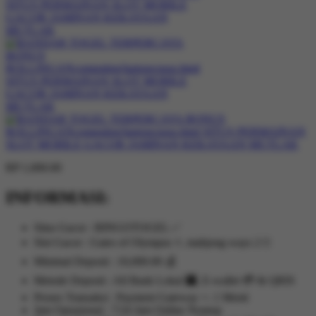
RP 1,000.00
INFORMASI:
Situs Gacor : BINGOTOGEL ✅
Slot Gacor : Gates of Olympus ⚡, mahjong ways 2 🀄
Minimal Deposit : 10,000.00 💰
Metode Deposit : All Bank Lokal 🏧, E-wallet 💳 & QRIS
Proses Transaksi : Payment Gateway +- 1 Menit
Jam Oprasional : 7/24 Jam Online Nontop