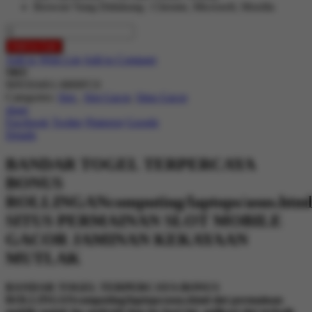
Browser Yang Didukung : Chrome, Microsoft, Mozilla
Add to Cart
Add to Wish List
Add to Compare
SKU
90NX04S1-M00FC0
Categories:
Slot
,
Slot Gacor
,
Situs Gacor
share
Facebook
Twitter
Pinterest
Google
Details
BANDAR TOGEL TERPERCAYA
BONUS
ROLLINGANcomputing/laptops/asus.htm
SITUS PERMAINAN SLOT MOBILE
GACOR JAMINAN KEKAYAAN
MUTLAK
BANDAR TOGEL TERPERCAYA BONUS
ROLLINGANcomputing/laptops/asus.html slot permainan