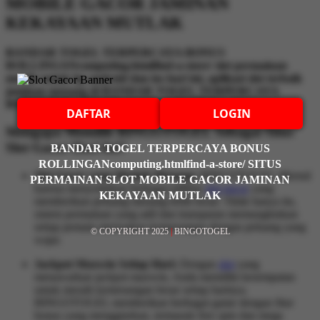
MOBILE GACOR JAMINAN
KEKAYAAN MUTLAK
BANDAR TOGEL TERPERCAYA BONUS
ROLLINGANcomputing.htmlfind-a-store/ slot permainan
mobile untuk hp android dan ios hari ini, aplikasi slot terbaik
jaminan menang di BANDAR TOGEL TERPERCAYA
BONUS ROLLINGANcomputing.htmlfind-a-store/
DAFTAR
LOGIN
Mengapa Memilih BINGOTOGEL Sebagai Situs
Slot Gacor Hari Ini?
BANDAR TOGEL TERPERCAYA BONUS
ROLLINGANcomputing.htmlfind-a-store/ SITUS
Slot Gacor yang Mudah Menang:
BINGOTOGEL dikenal
PERMAINAN SLOT MOBILE GACOR JAMINAN
karena menyediakan berbagai pilihan
slot gacor
yang
KEKAYAAN MUTLAK
memberikan peluang menang lebih besar. Tidak hanya itu,
sistem permainan yang adil dan transparan memungkinkan
setiap pemain merasakan kemenangan dengan peluang yang
© COPYRIGHT 2025
|
BINGOTOGEL
wajar.
Jackpot Maxwin Setiap Hari:
Dengan
slot
yang
menawarkan jackpot maxwin, Anda memiliki kesempatan
untuk meraih kemenangan besar setiap harinya.
BINGOTOGEL memberikan berbagai game dengan fitur
bonus yang menggiurkan, termasuk free spin dan mega