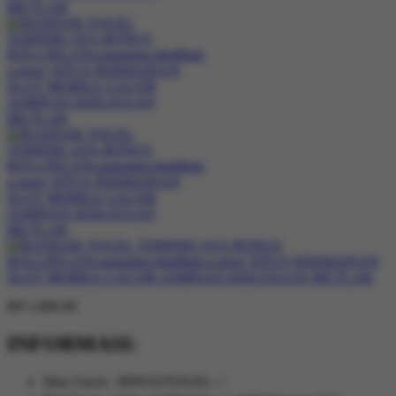
RP 1,000.00
INFORMASI:
Situs Gacor : BINGOTOGEL ✅