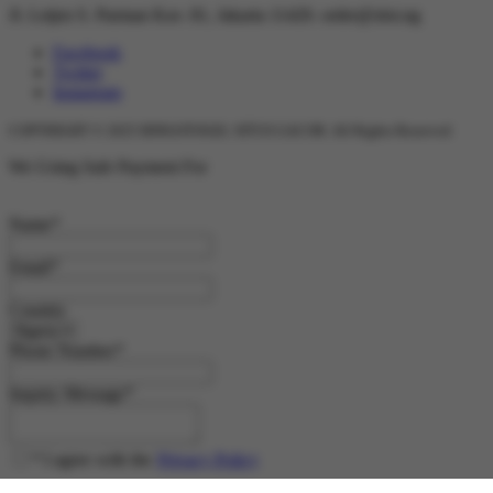
Jl. Letjen S. Parman Kav. 81, Jakarta 11420.
order@slot.ng
Facebook
Twitter
Instagram
COPYRIGHT © 2025 BINGOTOGEL SITUS GACOR. All Rights Reserved
We Using Safe Payment For
Name
*
Email
*
Country
Phone Number
*
Inquiry Message
*
*
I agree with the
Privacy Policy