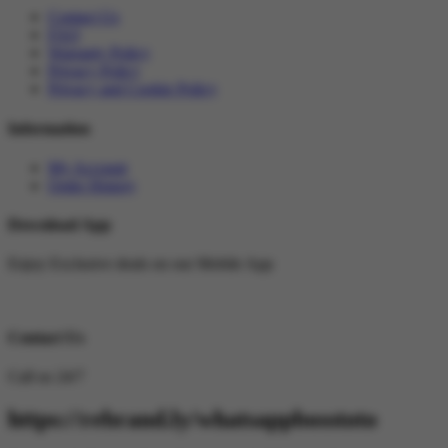
Contact Us
FAQ
Warranty Policy
Privacy Policy
Privacy and Cookie Policy
Information
My Account
Order History
Download App
Enjoy Exclusive deals on our Mobile App
Contact Us
Call us 24/7
https://rebrand.ly/whatsappbosstoto