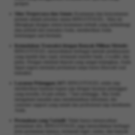
jackpot.
Situs Terpercaya dan Aman:
Keamanan dan kenyamanan
pemain adalah prioritas utama BINGOTOGEL. Situs ini
dilengkapi dengan sistem keamanan terbaik yang melindungi
data pribadi dan transaksi Anda, memberikan Anda
ketenangan saat bermain.
Kemudahan Transaksi dengan Banyak Pilihan Metode:
BINGOTOGEL menyediakan berbagai metode pembayaran
yang mudah dan cepat, termasuk transfer bank, e-wallet, dan
pulsa. Dengan minimal deposit yang sangat terjangkau, Anda
dapat segera memulai permainan tanpa harus khawatir soal
transaksi.
Layanan Pelanggan 24/7:
BINGOTOGEL selalu siap
memberikan bantuan kapan saja dengan layanan pelanggan
yang tersedia 24 jam sehari, 7 hari seminggu. Jika Anda
mengalami masalah atau membutuhkan informasi, tim
customer support yang ramah dan profesional siap membantu
Anda.
Permainan yang Variatif:
Tidak hanya menawarkan
permainan slot, BINGOTOGEL juga menyediakan berbagai
jenis permainan lainnya, termasuk togel, casino, dan banyak