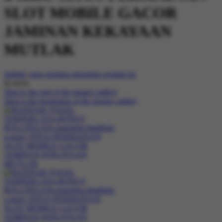
SLOT MOBILE GACOR
JAMINAN KEKAYAAN
MUTLAK
Jadilah yang pertama mengulas produk ini
In stock
Skip to the end of the images gallery
Skip to the beginning of the images gallery