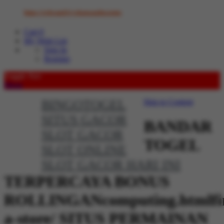
https://rebrand.ly/whatsappbosstoto
Cart
0
My Wish List
Sign In
Register
Toggle Nav
Menu
BINGOTOGEL
Skip to Content
SITUS GACOR
BANDAR
SLOT GACOR
TOGEL
SLOT ONLINE
SLOT GACOR HARI INI
TERPERCAYA BONUS
ROLLINGANcomputing.htmlfi
a-store/ SITUS PERMAINAN