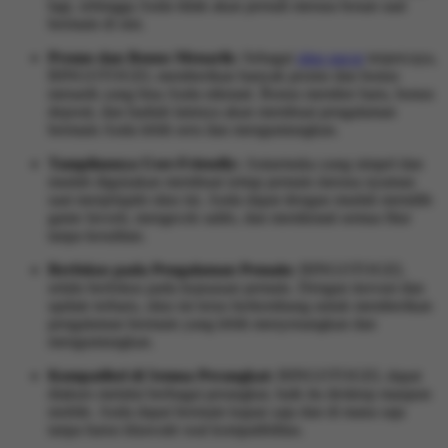
lagi, sehingga Anda tidak akan pernah merasa bosan saat
bermain di sini.
Promo dan Bonus Menarik:
Sebagai
situs gacor
terpercaya,
BINGOTOGEL memberikan banyak promo dan bonus
menarik yang bisa Anda nikmati. Bonus member baru, bonus
deposit, dan hadiah lainnya akan membuat pengalaman
bermain Anda lebih seru dan menguntungkan.
Tampilannya User-Friendly:
Antarmuka yang simpel dan
mudah digunakan membuat setiap pemain merasa nyaman
saat menjelajahi situs ini. Anda dapat dengan mudah memilih
game favorit, mengecek saldo, dan menikmati semua fitur
tanpa kesulitan.
Berfokus pada Pengalaman Pemain:
BINGOTOGEL
selalu berfokus pada kepuasan pemain. Dengan inovasi dan
update terbaru, situs ini terus berkembang untuk memberikan
pengalaman bermain yang lebih menyenangkan dan
menguntungkan.
Kompatibel di Semua Perangkat:
BINGOTOGEL dapat
diakses melalui berbagai perangkat, baik itu desktop maupun
mobile. Anda dapat bermain kapan saja dan di mana saja
tanpa harus khawatir soal kompatibilitas.