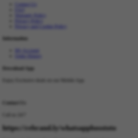
Contact Us
FAQ
Warranty Policy
Privacy Policy
Privacy and Cookie Policy
Information
My Account
Order History
Download App
Enjoy Exclusive deals on our Mobile App
Contact Us
Call us 24/7
https://rebrand.ly/whatsappbosstoto