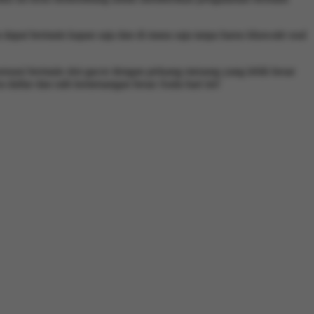
apat bermain kapan saja dan di mana saja tanpa harus khawatir soal
asi bermain slot gacor dengan peluang menang yang lebih besar
aftar dan raih kemenangan besar Anda hari ini!