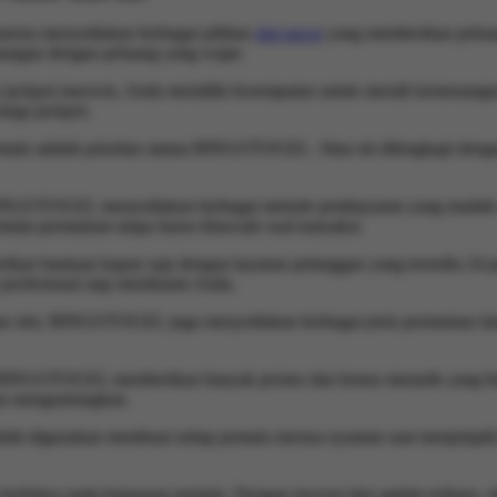
ena menyediakan berbagai pilihan
slot gacor
yang memberikan peluang
angan dengan peluang yang wajar.
jackpot maxwin, Anda memiliki kesempatan untuk meraih kemenang
mega jackpot.
n adalah prioritas utama BINGOTOGEL. Situs ini dilengkapi dengan 
NGOTOGEL menyediakan berbagai metode pembayaran yang mudah dan c
ulai permainan tanpa harus khawatir soal transaksi.
n bantuan kapan saja dengan layanan pelanggan yang tersedia 24 jam
 profesional siap membantu Anda.
 slot, BINGOTOGEL juga menyediakan berbagai jenis permainan lainny
 BINGOTOGEL memberikan banyak promo dan bonus menarik yang bisa
an menguntungkan.
ah digunakan membuat setiap pemain merasa nyaman saat menjelajahi 
fokus pada kepuasan pemain. Dengan inovasi dan update terbaru, si