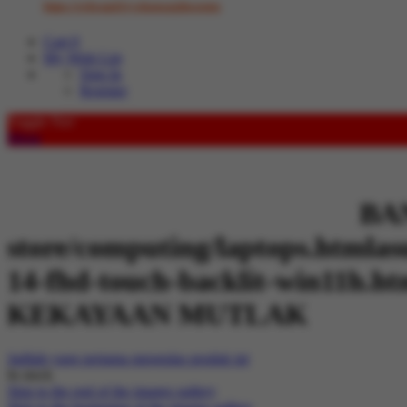
https://rebrand.ly/whatsappbosstoto
Cart
0
My Wish List
Sign In
Register
Toggle Nav
Menu
BINGOTOGEL
SITUS GA
SLOT GACOR HARI INI
BA
store/computing/laptops.htmlas
14-fhd-touch-backlit-win1
KEKAYAAN MUTLAK
Jadilah yang pertama mengulas produk ini
In stock
Skip to the end of the images gallery