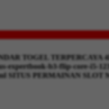
COR
SLOT GACOR
SLOT O
NDAR TOGEL TERPERCAYA 4D
us-expertbook-b3-flip-core-i5-12
1h.html SITUS PERMAINAN SL