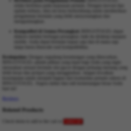
Berfokus pada Pengalaman Pemain:
BINGOTOGEL
selalu berfokus pada kepuasan pemain. Dengan inovasi dan
update terbaru, situs ini terus berkembang untuk memberikan
pengalaman bermain yang lebih menyenangkan dan
menguntungkan.
Kompatibel di Semua Perangkat:
BINGOTOGEL dapat
diakses melalui berbagai perangkat, baik itu desktop maupun
mobile. Anda dapat bermain kapan saja dan di mana saja
tanpa harus khawatir soal kompatibilitas.
Kesimpulan:
Dengan segudang keuntungan yang ditawarkan,
BINGOTOGEL adalah pilihan yang tepat bagi Anda yang ingin
merasakan sensasi bermain slot gacor dengan peluang menang yang
lebih besar dan jackpot yang menggiurkan. Jangan lewatkan
kesempatan untuk menjadi bagian dari komunitas pemain sukses di
BINGOTOGEL. Segera daftar dan raih kemenangan besar Anda
hari ini!
Reviews
Related Products
Check items to add to the cart or
select all