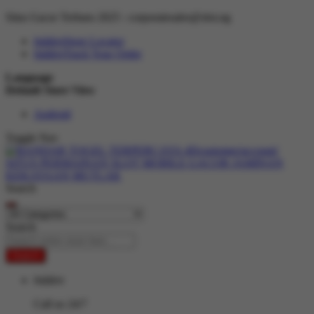
Situs Gacor Terbaru 2025 :
corporatesales@slot.ng
hidden
Store Locator
hidden
Track Your Order
Language
Default Store View
Android
Toggle Nav
Search
Search
Search
hidden
Call us 24/7