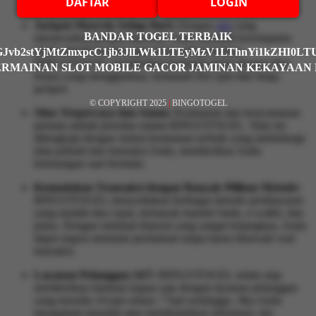
DAFTAR
LOGIN
wajar.
Jackpot Maxwin Setiap Hari:
Dengan
slot
yang
BANDAR TOGEL TERBAIK
menawarkan jackpot maxwin, Anda memiliki kesempatan
untuk meraih kemenangan besar setiap harinya.
dGJvb2stYjMtZmxpcC1jb3JlLWk1LTEyMzV1LThnYi1kZHI0LTU
BINGOTOGEL memberikan berbagai game dengan fitur
PERMAINAN SLOT MOBILE GACOR JAMINAN KEKAYAAN
bonus yang menggiurkan, termasuk free spin dan mega
jackpot.
© COPYRIGHT 2025
|
BINGOTOGEL
Situs Terpercaya dan Aman:
Keamanan dan kenyamanan
pemain adalah prioritas utama BINGOTOGEL. Situs ini
dilengkapi dengan sistem keamanan terbaik yang melindungi
data pribadi dan transaksi Anda, memberikan Anda
ketenangan saat bermain.
Kemudahan Transaksi dengan Banyak Pilihan Metode:
BINGOTOGEL menyediakan berbagai metode pembayaran
yang mudah dan cepat, termasuk transfer bank, e-wallet, dan
pulsa. Dengan minimal deposit yang sangat terjangkau, Anda
dapat segera memulai permainan tanpa harus khawatir soal
transaksi.
Layanan Pelanggan 24/7:
BINGOTOGEL selalu siap
memberikan bantuan kapan saja dengan layanan pelanggan
yang tersedia 24 jam sehari, 7 hari seminggu. Jika Anda
mengalami masalah atau membutuhkan informasi, tim