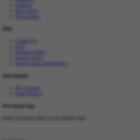
Trade In
How to Pay
Find a Store
Help
Contact Us
FAQ
Warranty Policy
Privacy Policy
Privacy and Cookie Policy
Information
My Account
Order History
Download App
Enjoy Exclusive deals on our Mobile App