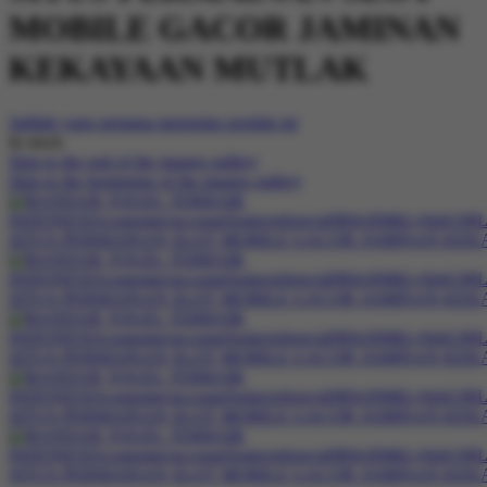
MOBILE GACOR JAMINAN
KEKAYAAN MUTLAK
Jadilah yang pertama mengulas produk ini
In stock
Skip to the end of the images gallery
Skip to the beginning of the images gallery