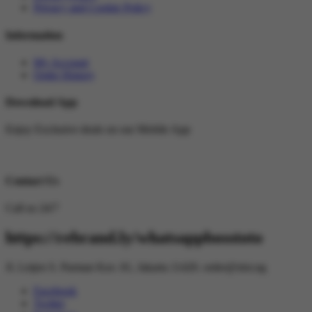
Privacy and Cookie Policy
Information
My Account
Order History
Download App
Enjoy Exclusive deals on our Mobile App
Contact Us
Call us 24/7
https://rebrand.ly/whatsappbosstoto
Jl. Letjen S. Parman Kav. 81, Jakarta 11420.
order@slot.ng
Facebook
Twitter