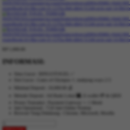
RP 1,000.00
INFORMASI:
Situs Gacor : BINGOTOGEL ✅
Slot Gacor : Gates of Olympus ⚡, mahjong ways 2 🀄
Minimal Deposit : 10,000.00 💰
Metode Deposit : All Bank Lokal 🏧, E-wallet 💳 & QRIS
Proses Transaksi : Payment Gateway +- 1 Menit
Jam Oprasional : 7/24 Jam Online Nontop
Browser Yang Didukung : Chrome, Microsoft, Mozilla
Add to Cart