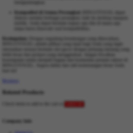
menguntungkan.
Kompatibel di Semua Perangkat:
BINGOTOGEL dapat
diakses melalui berbagai perangkat, baik itu desktop maupun
mobile. Anda dapat bermain kapan saja dan di mana saja
tanpa harus khawatir soal kompatibilitas.
Kesimpulan:
Dengan segudang keuntungan yang ditawarkan,
BINGOTOGEL adalah pilihan yang tepat bagi Anda yang ingin
merasakan sensasi bermain slot gacor dengan peluang menang yang
lebih besar dan jackpot yang menggiurkan. Jangan lewatkan
kesempatan untuk menjadi bagian dari komunitas pemain sukses di
BINGOTOGEL. Segera daftar dan raih kemenangan besar Anda
hari ini!
Reviews
Related Products
Check items to add to the cart or
select all
Company Info
About Us