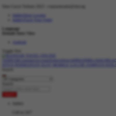
Situs Gacor Terbaru 2025 :
corporatesales@slot.ng
hidden
Store Locator
hidden
Track Your Order
Language
Default Store View
Android
Toggle Nav
Search
Search
Search
hidden
Call us 24/7