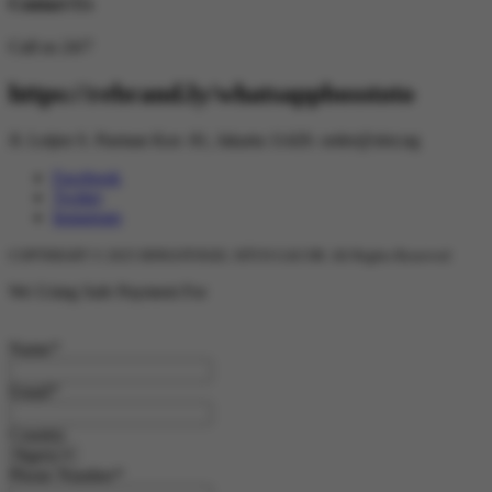
Contact Us
Call us 24/7
https://rebrand.ly/whatsappbosstoto
Jl. Letjen S. Parman Kav. 81, Jakarta 11420.
order@slot.ng
Facebook
Twitter
Instagram
COPYRIGHT © 2025 BINGOTOGEL SITUS GACOR. All Rights Reserved
We Using Safe Payment For
Name
*
Email
*
Country
Phone Number
*