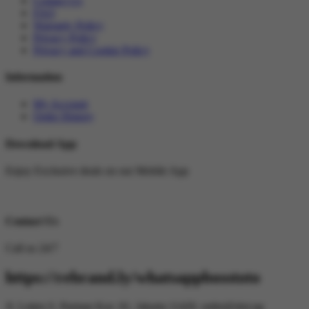
Contact Us
FAQ
Warranty Policy
Privacy Policy
Privacy and Cookie Policy
Information
My Account
Order History
Download App
Enjoy Exclusive deals on our Mobile App
Contact Us
Call us 24/7
https://rebrand.ly/whatsappbosstoto
Jl. Letjen S. Parman Kav. 81, Jakarta 11420.
order@slot.ng