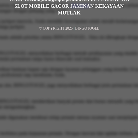
ena menyediakan berbagai pilihan
slot gacor
yang memberikan peluang
SLOT MOBILE GACOR JAMINAN KEKAYAAN
angan dengan peluang yang wajar.
MUTLAK
jackpot maxwin, Anda memiliki kesempatan untuk meraih kemenang
mega jackpot.
© COPYRIGHT 2025
|
BINGOTOGEL
n adalah prioritas utama BINGOTOGEL. Situs ini dilengkapi dengan 
NGOTOGEL menyediakan berbagai metode pembayaran yang mudah dan c
ulai permainan tanpa harus khawatir soal transaksi.
n bantuan kapan saja dengan layanan pelanggan yang tersedia 24 jam
 profesional siap membantu Anda.
 slot, BINGOTOGEL juga menyediakan berbagai jenis permainan lainny
 BINGOTOGEL memberikan banyak promo dan bonus menarik yang bisa
an menguntungkan.
ah digunakan membuat setiap pemain merasa nyaman saat menjelajahi 
fokus pada kepuasan pemain. Dengan inovasi dan update terbaru, si