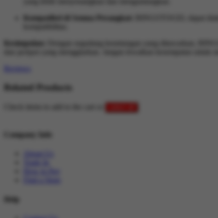
yang lebih menyenangkan dan menguntungkan.
Kompatibel di Semua Perangkat:
BINGOTOGEL dapat diakses 
kompatibilitas.
Kesimpulan:
Dengan segudang keuntungan yang ditawarkan, BINGOTO
dan jackpot yang menggiurkan. Jangan lewatkan kesempatan untuk m
Reviews
Related Products
Check items to add to the cart or
select all
Company Info
About Us
Trade In
How to Pay
Find a Store
Help