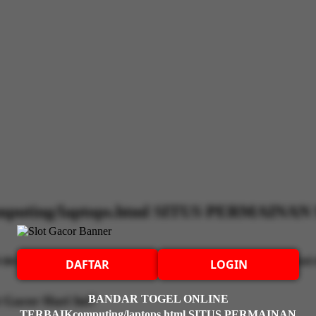
uting/laptops.html SITUS PERMAIN
ermainan mobile untuk hp android dan ios hari ini, aplika
DAFTAR
LOGIN
BANDAR TOGEL ONLINE
Gacor Hari Ini?
TERBAIKcomputing/laptops.html SITUS PERMAINAN