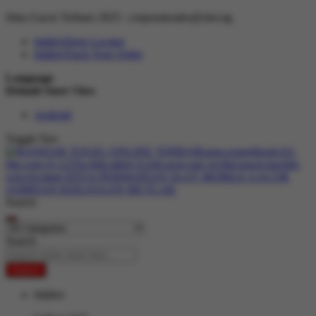
Situs Gacor Terbaru 2025 :
corporatesales@slot.ng
hidden
Store Locator
hidden
Track Your Order
Language
Default Store View
Android
Toggle Nav
Search
Search
Search
hidden