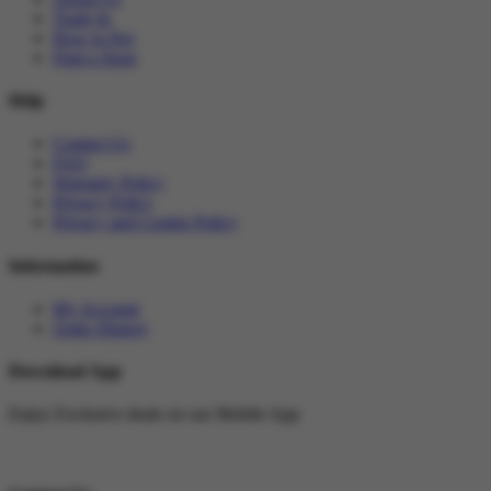
Trade In
How to Pay
Find a Store
Help
Contact Us
FAQ
Warranty Policy
Privacy Policy
Privacy and Cookie Policy
Information
My Account
Order History
Download App
Enjoy Exclusive deals on our Mobile App