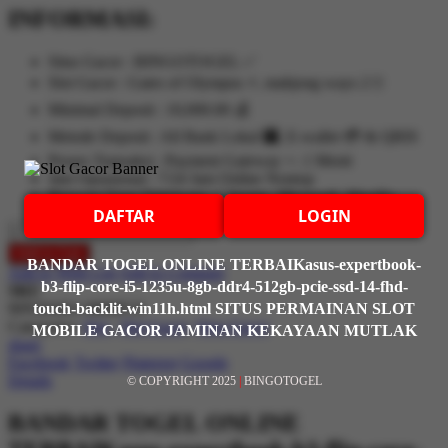
INFORMASI:
Situs Gacor : BINGOTOGEL ✅
Slot Gacor : Gates of Olympus ⚡, mahjong ways 2 🀄
Minimal Deposit : 10,000.00 💰
Metode Deposit : All Bank Lokal 🏧, E-wallet 💳 & QRIS
Proses Transaksi : Payment Gateway +- 1 Menit
Jam Oprasional : 7/24 Jam Online Nontop
Browser Yang Didukung : Chrome, Microsoft, Mozilla
DAFTAR
LOGIN
Add to Cart
BANDAR TOGEL ONLINE TERBAIKasus-expertbook-
Add to Wish List
Add to Compare
b3-flip-core-i5-1235u-8gb-ddr4-512gb-pcie-ssd-14-fhd-
SKU
90NX04S1-M00FC0
touch-backlit-win11h.html SITUS PERMAINAN SLOT
Categories:
Slot
,
Slot Gacor
,
Situs Gacor
MOBILE GACOR JAMINAN KEKAYAAN MUTLAK
share
Facebook
Twitter
Pinterest
Google
Details
© COPYRIGHT 2025
|
BINGOTOGEL
BANDAR TOGEL ONLINE