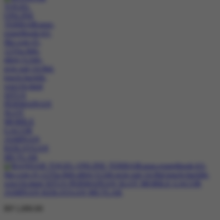
RP 1,000.00