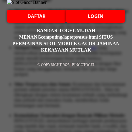
Slot Gacor yang Mudah Menang:
BINGOTOGEL dikenal
DAFTAR
LOGIN
karena menyediakan berbagai pilihan
slot gacor
yang
memberikan peluang menang lebih besar. Tidak hanya itu,
sistem permainan yang adil dan transparan memungkinkan
BANDAR TOGEL MUDAH
setiap pemain merasakan kemenangan dengan peluang yang
MENANGcomputing/laptops/asus.html SITUS
wajar.
PERMAINAN SLOT MOBILE GACOR JAMINAN
Jackpot Maxwin Setiap Hari:
Dengan
slot
yang
KEKAYAAN MUTLAK
menawarkan jackpot maxwin, Anda memiliki kesempatan
untuk meraih kemenangan besar setiap harinya.
BINGOTOGEL memberikan berbagai game dengan fitur
© COPYRIGHT 2025
|
BINGOTOGEL
bonus yang menggiurkan, termasuk free spin dan mega
jackpot.
Situs Terpercaya dan Aman:
Keamanan dan kenyamanan
pemain adalah prioritas utama BINGOTOGEL. Situs ini
dilengkapi dengan sistem keamanan terbaik yang melindungi
data pribadi dan transaksi Anda, memberikan Anda
ketenangan saat bermain.
Kemudahan Transaksi dengan Banyak Pilihan Metode:
BINGOTOGEL menyediakan berbagai metode pembayaran
yang mudah dan cepat, termasuk transfer bank, e-wallet, dan
pulsa. Dengan minimal deposit yang sangat terjangkau, Anda