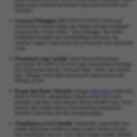
dapat segera memulai permainan tanpa harus khawatir soal
transaksi.
Layanan Pelanggan 24/7:
BINGOTOGEL selalu siap
memberikan bantuan kapan saja dengan layanan pelanggan
yang tersedia 24 jam sehari, 7 hari seminggu. Jika Anda
mengalami masalah atau membutuhkan informasi, tim
customer support yang ramah dan profesional siap membantu
Anda.
Permainan yang Variatif:
Tidak hanya menawarkan
permainan slot, BINGOTOGEL juga menyediakan berbagai
jenis permainan lainnya, termasuk togel, casino, dan banyak
lagi, sehingga Anda tidak akan pernah merasa bosan saat
bermain di sini.
Promo dan Bonus Menarik:
Sebagai
situs gacor
terpercaya,
BINGOTOGEL memberikan banyak promo dan bonus
menarik yang bisa Anda nikmati. Bonus member baru, bonus
deposit, dan hadiah lainnya akan membuat pengalaman
bermain Anda lebih seru dan menguntungkan.
Tampilannya User-Friendly:
Antarmuka yang simpel dan
mudah digunakan membuat setiap pemain merasa nyaman
saat menjelajahi situs ini. Anda dapat dengan mudah memilih