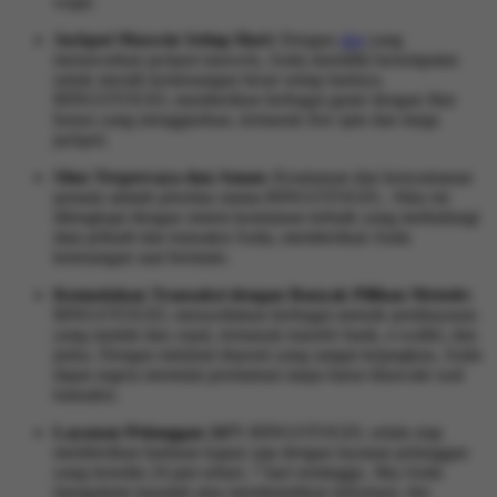
wajar.
Jackpot Maxwin Setiap Hari:
Dengan
slot
yang
menawarkan jackpot maxwin, Anda memiliki kesempatan
untuk meraih kemenangan besar setiap harinya.
BINGOTOGEL memberikan berbagai game dengan fitur
bonus yang menggiurkan, termasuk free spin dan mega
jackpot.
Situs Terpercaya dan Aman:
Keamanan dan kenyamanan
pemain adalah prioritas utama BINGOTOGEL. Situs ini
dilengkapi dengan sistem keamanan terbaik yang melindungi
data pribadi dan transaksi Anda, memberikan Anda
ketenangan saat bermain.
Kemudahan Transaksi dengan Banyak Pilihan Metode:
BINGOTOGEL menyediakan berbagai metode pembayaran
yang mudah dan cepat, termasuk transfer bank, e-wallet, dan
pulsa. Dengan minimal deposit yang sangat terjangkau, Anda
dapat segera memulai permainan tanpa harus khawatir soal
transaksi.
Layanan Pelanggan 24/7:
BINGOTOGEL selalu siap
memberikan bantuan kapan saja dengan layanan pelanggan
yang tersedia 24 jam sehari, 7 hari seminggu. Jika Anda
mengalami masalah atau membutuhkan informasi, tim