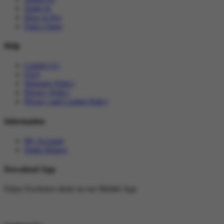
Trade In
How to Pay
Find a Store
Help
Contact Us
FAQ
Warranty Policy
Privacy Policy
Privacy and Cookie Policy
Information
My Account
Order History
Download App
Enjoy Exclusive deals on our Mobile App