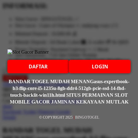
INFORMASI:
Situs Gacor : BINGOTOGEL ✅
Slot Gacor : Gates of Olympus ⚡, mahjong ways 2 🀄
Minimal Deposit : 10,000.00 💰
Metode Deposit : All Bank Lokal 🏧, E-wallet 💳 & QRIS
Proses Transaksi : Payment Gateway +- 1 Menit
Jam Oprasional : 7/24 Jam Online Nontop
Browser Yang Didukung : Chrome, Microsoft, Mozilla
DAFTAR
LOGIN
Add to Cart
BANDAR TOGEL MUDAH MENANGasus-expertbook-
Add to Wish List
Add to Compare
b3-flip-core-i5-1235u-8gb-ddr4-512gb-pcie-ssd-14-fhd-
SKU
90NX04S1-M00FC0
touch-backlit-win11h.html SITUS PERMAINAN SLOT
Categories:
Slot
,
Slot Gacor
,
Situs Gacor
MOBILE GACOR JAMINAN KEKAYAAN MUTLAK
share
Facebook
Twitter
Pinterest
Google
Details
© COPYRIGHT 2025
|
BINGOTOGEL
BANDAR TOGEL MUDAH