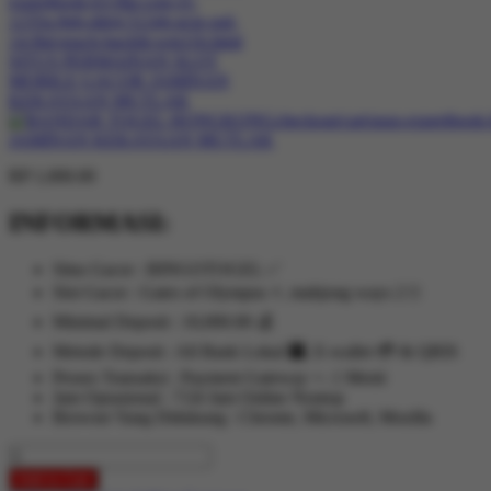
RP 1,000.00
INFORMASI:
Situs Gacor : BINGOTOGEL ✅
Slot Gacor : Gates of Olympus ⚡, mahjong ways 2 🀄
Minimal Deposit : 10,000.00 💰
Metode Deposit : All Bank Lokal 🏧, E-wallet 💳 & QRIS
Proses Transaksi : Payment Gateway +- 1 Menit
Jam Oprasional : 7/24 Jam Online Nontop
Browser Yang Didukung : Chrome, Microsoft, Mozilla
Add to Cart