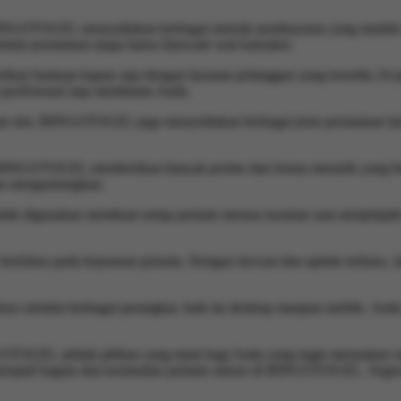
NGOTOGEL menyediakan berbagai metode pembayaran yang mudah dan c
ulai permainan tanpa harus khawatir soal transaksi.
n bantuan kapan saja dengan layanan pelanggan yang tersedia 24 jam
 profesional siap membantu Anda.
 slot, BINGOTOGEL juga menyediakan berbagai jenis permainan lainny
 BINGOTOGEL memberikan banyak promo dan bonus menarik yang bisa
an menguntungkan.
ah digunakan membuat setiap pemain merasa nyaman saat menjelajahi 
fokus pada kepuasan pemain. Dengan inovasi dan update terbaru, si
melalui berbagai perangkat, baik itu desktop maupun mobile. Anda d
GEL adalah pilihan yang tepat bagi Anda yang ingin merasakan sens
enjadi bagian dari komunitas pemain sukses di BINGOTOGEL. Segera d