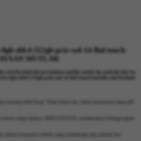
b-ddr4-512gb-pcie-ssd-14-fhd-touch-
EKAYAAN MUTLAK
win11h.html slot permainan mobile untuk hp android dan ios
5u-8gb-ddr4-512gb-pcie-ssd-14-fhd-touch-backlit-win11h.html
 menang lebih besar. Tidak hanya itu, sistem permainan yang adil
an besar setiap harinya. BINGOTOGEL memberikan berbagai game
sistem keamanan terbaik yang melindungi data pribadi dan