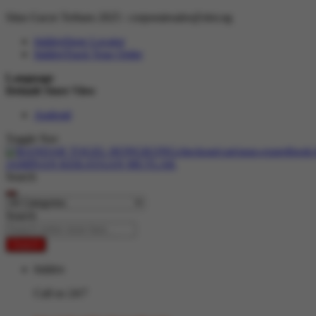
Situs Gacor Terbaru 2025 :
corporatesales@slot.ng
hidden
Store Locator
hidden
Track Your Order
Language
Default Store View
Android
Toggle Nav
Search
Search
Search
hidden
Call us 24/7