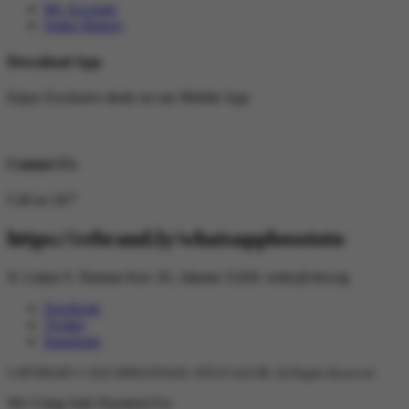
My Account
Order History
Download App
Enjoy Exclusive deals on our Mobile App
Contact Us
Call us 24/7
https://rebrand.ly/whatsappbosstoto
Jl. Letjen S. Parman Kav. 81, Jakarta 11420.
order@slot.ng
Facebook
Twitter
Instagram
COPYRIGHT © 2025 BINGOTOGEL SITUS GACOR. All Rights Reserved
We Using Safe Payment For