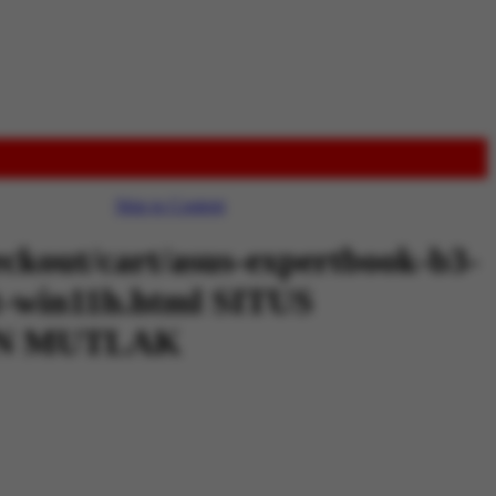
NLINE
Skip to Content
t/cart/asus-expertbook-b3-
it-win11h.html SITUS
N MUTLAK