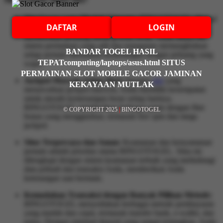
Slot Gacor yang Mudah Menang:
BINGOTOGEL dikenal
DAFTAR
LOGIN
karena menyediakan berbagai pilihan
slot gacor
yang
memberikan peluang menang lebih besar. Tidak hanya itu,
sistem permainan yang adil dan transparan memungkinkan
BANDAR TOGEL HASIL
setiap pemain merasakan kemenangan dengan peluang yang
TEPATcomputing/laptops/asus.html SITUS
wajar.
PERMAINAN SLOT MOBILE GACOR JAMINAN
Jackpot Maxwin Setiap Hari:
Dengan
slot
yang
KEKAYAAN MUTLAK
menawarkan jackpot maxwin, Anda memiliki kesempatan
untuk meraih kemenangan besar setiap harinya.
BINGOTOGEL memberikan berbagai game dengan fitur
© COPYRIGHT 2025
|
BINGOTOGEL
bonus yang menggiurkan, termasuk free spin dan mega
jackpot.
Situs Terpercaya dan Aman:
Keamanan dan kenyamanan
pemain adalah prioritas utama BINGOTOGEL. Situs ini
dilengkapi dengan sistem keamanan terbaik yang melindungi
data pribadi dan transaksi Anda, memberikan Anda
ketenangan saat bermain.
Kemudahan Transaksi dengan Banyak Pilihan Metode:
BINGOTOGEL menyediakan berbagai metode pembayaran
yang mudah dan cepat, termasuk transfer bank, e-wallet, dan
pulsa. Dengan minimal deposit yang sangat terjangkau, Anda