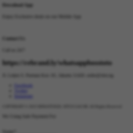
Download App
Enjoy Exclusive deals on our Mobile App
Contact Us
Call us 24/7
https://rebrand.ly/whatsappbosstoto
Jl. Letjen S. Parman Kav. 81, Jakarta 11420.
order@slot.ng
Facebook
Twitter
Instagram
COPYRIGHT © 2025 BINGOTOGEL SITUS GACOR. All Rights Reserved
We Using Safe Payment For
Name
*