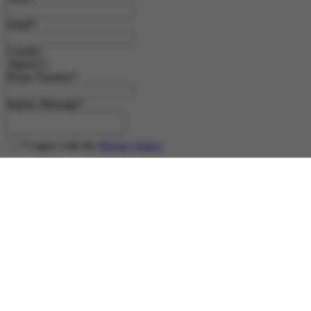
Email
*
Country
Phone Number
*
Inquiry Message
*
*
I agree with the
Privacy Policy