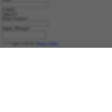
Country
Phone Number
*
Inquiry Message
*
*
I agree with the
Privacy Policy