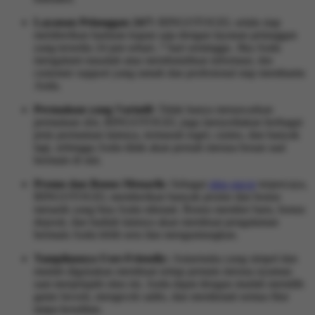
Layanan Pelanggan 24/7:
BINGOTOGEL selalu siap
memberikan bantuan kapan saja dengan layanan pelanggan
yang tersedia 24 jam sehari, 7 hari seminggu. Jika Anda
mengalami masalah atau membutuhkan informasi, tim
customer support yang ramah dan profesional siap membantu
Anda.
Permainan yang Variatif:
Tidak hanya menawarkan
permainan slot, BINGOTOGEL juga menyediakan berbagai
jenis permainan lainnya, termasuk togel, casino, dan banyak
lagi, sehingga Anda tidak akan pernah merasa bosan saat
bermain di sini.
Promo dan Bonus Menarik:
Sebagai
situs gacor
terpercaya,
BINGOTOGEL memberikan banyak promo dan bonus
menarik yang bisa Anda nikmati. Bonus member baru, bonus
deposit, dan hadiah lainnya akan membuat pengalaman
bermain Anda lebih seru dan menguntungkan.
Tampilannya User-Friendly:
Antarmuka yang simpel dan
mudah digunakan membuat setiap pemain merasa nyaman
saat menjelajahi situs ini. Anda dapat dengan mudah memilih
game favorit, mengecek saldo, dan menikmati semua fitur
tanpa kesulitan.