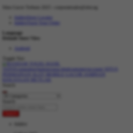
Situs Gacor Terbaru 2025 :
corporatesales@slot.ng
hidden
Store Locator
hidden
Track Your Order
Language
Default Store View
Android
Toggle Nav
Search
Search
Search
hidden