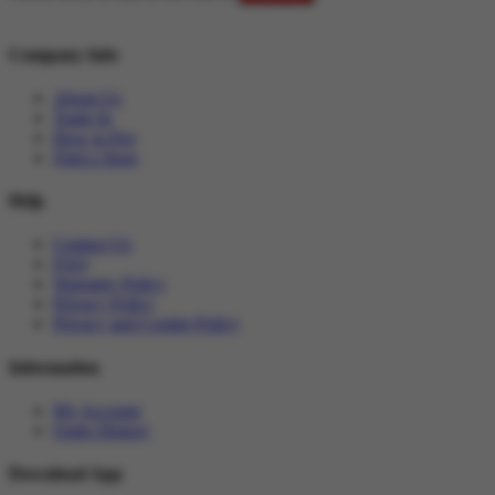
Company Info
About Us
Trade In
How to Pay
Find a Store
Help
Contact Us
FAQ
Warranty Policy
Privacy Policy
Privacy and Cookie Policy
Information
My Account
Order History
Download App