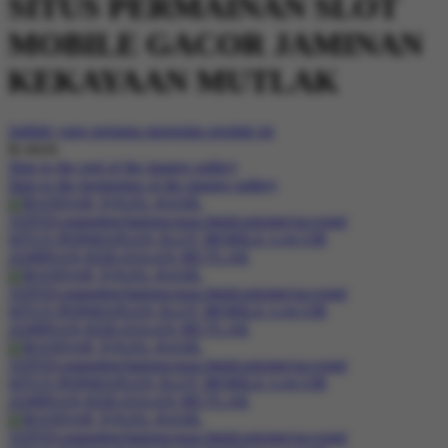
SITUS PERMAINAN SLOT
MOBILE GACOR JAMINAN
KEKAYAAN MUTLAK
Jadilah yang pertama mengulas produk ini
In stock
Skip to the end of the images gallery
Skip to the beginning of the images gallery