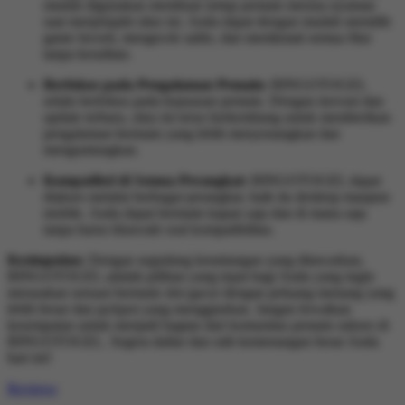
mudah digunakan membuat setiap pemain merasa nyaman
saat menjelajahi situs ini. Anda dapat dengan mudah memilih
game favorit, mengecek saldo, dan menikmati semua fitur
tanpa kesulitan.
Berfokus pada Pengalaman Pemain:
BINGOTOGEL
selalu berfokus pada kepuasan pemain. Dengan inovasi dan
update terbaru, situs ini terus berkembang untuk memberikan
pengalaman bermain yang lebih menyenangkan dan
menguntungkan.
Kompatibel di Semua Perangkat:
BINGOTOGEL dapat
diakses melalui berbagai perangkat, baik itu desktop maupun
mobile. Anda dapat bermain kapan saja dan di mana saja
tanpa harus khawatir soal kompatibilitas.
Kesimpulan:
Dengan segudang keuntungan yang ditawarkan,
BINGOTOGEL adalah pilihan yang tepat bagi Anda yang ingin
merasakan sensasi bermain slot gacor dengan peluang menang yang
lebih besar dan jackpot yang menggiurkan. Jangan lewatkan
kesempatan untuk menjadi bagian dari komunitas pemain sukses di
BINGOTOGEL. Segera daftar dan raih kemenangan besar Anda
hari ini!
Reviews