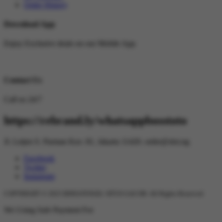
Order History
Download App
Enjoy Exclusive deals on our Mobile App
Contact Us
Call us 24/7
https://rebrand.ly/whatsappbosstoto
Jl. Letjen S. Parman Kav. 81, Jakarta 11420.
order@slot.ng
Facebook
Twitter
Instagram
COPYRIGHT © 2025 BINGOTOGEL SITUS GACOR. All Rights Reserved
We Using Safe Payment For