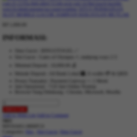
RP 1,000.00
INFORMASI:
Situs Gacor : BINGOTOGEL ✅
Slot Gacor : Gates of Olympus ⚡, mahjong ways 2 🀄
Minimal Deposit : 10,000.00 💰
Metode Deposit : All Bank Lokal 🏧, E-wallet 💳 & QRIS
Proses Transaksi : Payment Gateway +- 1 Menit
Jam Oprasional : 7/24 Jam Online Nontop
Browser Yang Didukung : Chrome, Microsoft, Mozilla
Add to Cart
Add to Wish List
Add to Compare
SKU
90NX04S1-M00FC0
Categories:
Slot
,
Slot Gacor
,
Situs Gacor