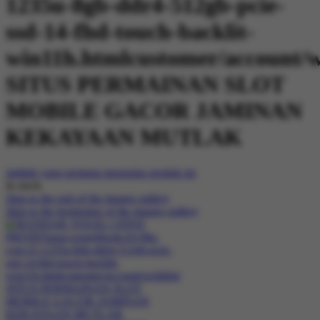
1235u-8gb-ddr4-512gb-pcie-
ssd-14-fhd-touch-backlit-
win11h.htmlcustomer/account/wi
SITUS PERMAINAN SLOT
MOBILE GACOR JAMINAN
KEKAYAAN MUTLAK
Jadilah yang pertama mengulas produk ini
In stock
Skip to the end of the images gallery
Skip to the beginning of the images gallery