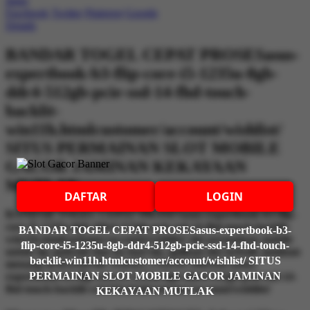
share
Facebook
Twitter
Pinterest
Google
Details
BANDAR TOGEL CEPAT PROSESasus-
expertbook-b3-flip-core-i5-1235u-8gb-
ddr4-512gb-pcie-ssd-14-fhd-touch-
backlit-
win11h.htmlcustomer/account/wishlist/
SITUS PERMAINAN SLOT MOBILE
GACOR JAMINAN KEKAYAAN
MUTLAK
DAFTAR
LOGIN
BANDAR TOGEL CEPAT PROSESasus-expertbook-b3-flip-
core-i5-1235u-8gb-ddr4-512gb-pcie-ssd-14-fhd-touch-backlit-
BANDAR TOGEL CEPAT PROSESasus-expertbook-b3-
win11h.htmlcustomer/account/wishlist/ slot permainan mobile
flip-core-i5-1235u-8gb-ddr4-512gb-pcie-ssd-14-fhd-touch-
untuk hp android dan ios hari ini, aplikasi slot terbaik jaminan
backlit-win11h.htmlcustomer/account/wishlist/ SITUS
menang di BANDAR TOGEL CEPAT PROSESasus-
PERMAINAN SLOT MOBILE GACOR JAMINAN
expertbook-b3-flip-core-i5-1235u-8gb-ddr4-512gb-pcie-ssd-14-
fhd-touch-backlit-win11h.htmlcustomer/account/wishlist/
KEKAYAAN MUTLAK