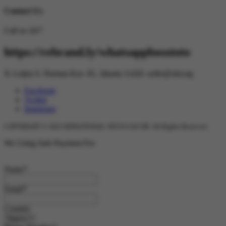
Contact Us
Call us 24/7
https://rebrand.ly/whatsappbosstoto
Jl. Letjen S. Parman Kav. 81, Jakarta 11420.
order@slot.ng
Facebook
Twitter
Instagram
COPYRIGHT © 2025 BINGOTOGEL SITUS GACOR. All Rights Reserved
We Using Safe Payment For
Name
*
Email
*
Country