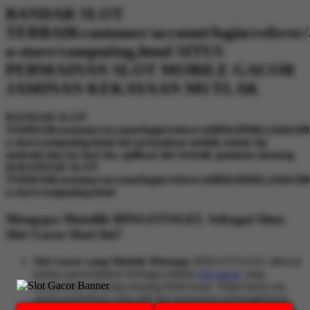
BANDAR SLOT
TERBAIKcustomer/account/login/re
a-store/computing.html SITUS
PERMAINAN SLOT MOBILE GACOR
JAMINAN KEKAYAAN MUTLAK
BANDAR SLOT
TERBAIKcustomer/account/login/referer/aHR0cHM6Ly
a-store/computing.html slot permainan mobile untuk hp
android dan ios hari ini, aplikasi slot terbaik jaminan menang
di BANDAR SLOT
TERBAIKcustomer/account/login/referer/aHR0cHM6Ly
a-store/computing.html
Mengapa Memilih BINGOTOGEL Sebagai Situs
Slot Gacor Hari Ini?
Slot Gacor yang Mudah Menang:
BINGOTOGEL dikenal
karena menyediakan berbagai pilihan
slot gacor
yang
memberikan peluang menang lebih besar. Tidak hanya itu,
sistem permainan yang adil dan transparan memungkinkan