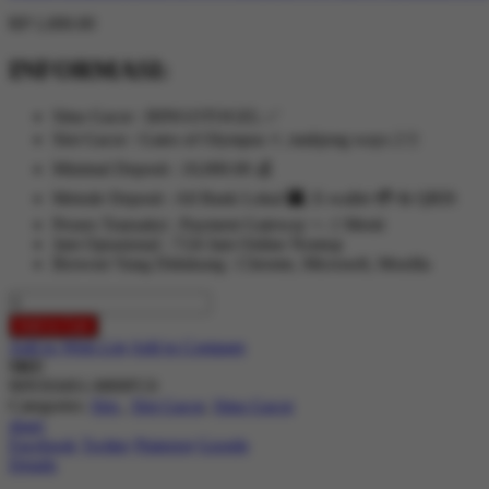
RP 1,000.00
INFORMASI:
Situs Gacor : BINGOTOGEL ✅
Slot Gacor : Gates of Olympus ⚡, mahjong ways 2 🀄
Minimal Deposit : 10,000.00 💰
Metode Deposit : All Bank Lokal 🏧, E-wallet 💳 & QRIS
Proses Transaksi : Payment Gateway +- 1 Menit
Jam Oprasional : 7/24 Jam Online Nontop
Browser Yang Didukung : Chrome, Microsoft, Mozilla
Add to Cart
Add to Wish List
Add to Compare
SKU
90NX04S1-M00FC0
Categories:
Slot
,
Slot Gacor
,
Situs Gacor
share
Facebook
Twitter
Pinterest
Google
Details