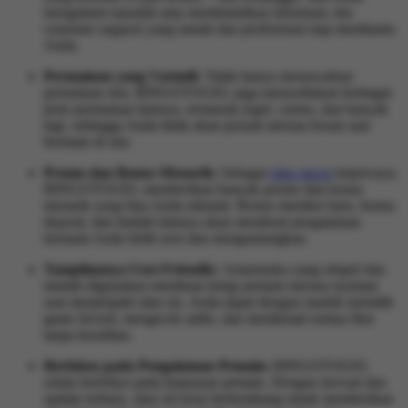
mengalami masalah atau membutuhkan informasi, tim
customer support yang ramah dan profesional siap membantu
Anda.
Permainan yang Variatif:
Tidak hanya menawarkan
permainan slot, BINGOTOGEL juga menyediakan berbagai
jenis permainan lainnya, termasuk togel, casino, dan banyak
lagi, sehingga Anda tidak akan pernah merasa bosan saat
bermain di sini.
Promo dan Bonus Menarik:
Sebagai
situs gacor
terpercaya,
BINGOTOGEL memberikan banyak promo dan bonus
menarik yang bisa Anda nikmati. Bonus member baru, bonus
deposit, dan hadiah lainnya akan membuat pengalaman
bermain Anda lebih seru dan menguntungkan.
Tampilannya User-Friendly:
Antarmuka yang simpel dan
mudah digunakan membuat setiap pemain merasa nyaman
saat menjelajahi situs ini. Anda dapat dengan mudah memilih
game favorit, mengecek saldo, dan menikmati semua fitur
tanpa kesulitan.
Berfokus pada Pengalaman Pemain:
BINGOTOGEL
selalu berfokus pada kepuasan pemain. Dengan inovasi dan
update terbaru, situs ini terus berkembang untuk memberikan