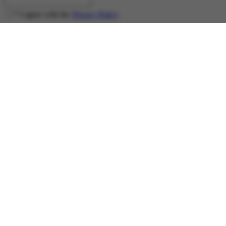
*
I agree with the
Privacy Policy