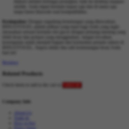
diakses melalui berbagai perangkat, baik itu desktop maupun
mobile. Anda dapat bermain kapan saja dan di mana saja
tanpa harus khawatir soal kompatibilitas.
Kesimpulan:
Dengan segudang keuntungan yang ditawarkan,
BINGOTOGEL adalah pilihan yang tepat bagi Anda yang ingin
merasakan sensasi bermain slot gacor dengan peluang menang yang
lebih besar dan jackpot yang menggiurkan. Jangan lewatkan
kesempatan untuk menjadi bagian dari komunitas pemain sukses di
BINGOTOGEL. Segera daftar dan raih kemenangan besar Anda
hari ini!
Reviews
Related Products
Check items to add to the cart or
select all
Company Info
About Us
Trade In
How to Pay
Find a Store