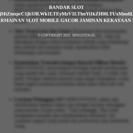
untuk meraih kemenangan besar setiap harinya.
BANDAR SLOT
BINGOTOGEL memberikan berbagai game dengan fitur
YjMtZmxpcC1jb3JlLWk1LTEyMzV1LThnYi1kZHI0LTUxMmdiLXB
bonus yang menggiurkan, termasuk free spin dan mega
PERMAINAN SLOT MOBILE GACOR JAMINAN KEKAYAAN
jackpot.
Situs Terpercaya dan Aman:
Keamanan dan kenyamanan
© COPYRIGHT 2025
|
BINGOTOGEL
pemain adalah prioritas utama BINGOTOGEL. Situs ini
dilengkapi dengan sistem keamanan terbaik yang melindungi
data pribadi dan transaksi Anda, memberikan Anda
ketenangan saat bermain.
Kemudahan Transaksi dengan Banyak Pilihan Metode:
BINGOTOGEL menyediakan berbagai metode pembayaran
yang mudah dan cepat, termasuk transfer bank, e-wallet, dan
pulsa. Dengan minimal deposit yang sangat terjangkau, Anda
dapat segera memulai permainan tanpa harus khawatir soal
transaksi.
Layanan Pelanggan 24/7:
BINGOTOGEL selalu siap
memberikan bantuan kapan saja dengan layanan pelanggan
yang tersedia 24 jam sehari, 7 hari seminggu. Jika Anda
mengalami masalah atau membutuhkan informasi, tim
customer support yang ramah dan profesional siap membantu
Anda.