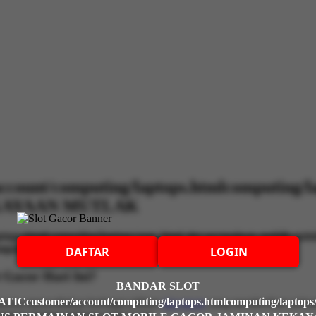
nt/computing/laptops.htmlcomputing/l
KAYAAN MUTLAK
lcomputing/laptops/asus.html slot permainan mobile untuk hp a
ng/laptops.htmlcomputing/laptops/asus.html
DAFTAR
LOGIN
Gacor Hari Ini?
BANDAR SLOT
Ccustomer/account/computing/laptops.htmlcomputing/laptops/
ena menyediakan berbagai pilihan
slot gacor
yang memberikan peluang
angan dengan peluang yang wajar.