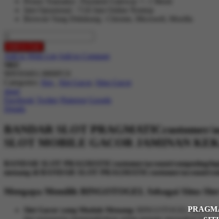
Proses Transaksi : Payment Gateway +- 1 Menit
Jam Oprasional : 7/24 Jam Online Nontop
Browser Yang Didukung : Chrome, Microsoft, Mozilla
Add to Cart
Add to Wish List
Add to Compare
SKU
90NX04S1-M00FC0
Categories:
Slot
,
Slot Gacor
,
Situs Gacor
share
Facebook
Twitter
Pinterest
Google
Details
BANDAR SLOT PRAGMATICcustomer/accou
SLOT MOBILE GACOR JAMINAN KE
BANDAR SLOT PRAGMATICcustomer/account/computing/laptops.htm
menang di BANDAR SLOT PRAGMATICcustomer/account/computi
Mengapa Memilih BINGOTOGEL Sebagai Situs Slot 
PRAGMATI
Slot Gacor yang Mudah Menang:
BINGOTOGEL dikenal kar
dan transparan memungkinkan setiap pemain merasakan kemen