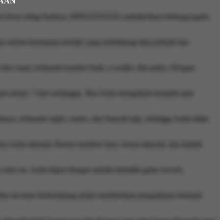
YAAN
an besar setiap harinya. BINGOTOGEL memberikan berbagai game
sistem keamanan terbaik yang melindungi data pribadi dan
epat, termasuk transfer bank, e-wallet, dan pulsa. Dengan
 sehari, 7 hari seminggu. Jika Anda mengalami masalah atau
a, termasuk togel, casino, dan banyak lagi, sehingga Anda tidak
 Anda nikmati. Bonus member baru, bonus deposit, dan hadiah
situs ini. Anda dapat dengan mudah memilih game favorit,
tus ini terus berkembang untuk memberikan pengalaman bermain