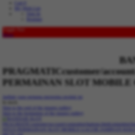
Cart
0
My Wish List
Sign In
Register
Toggle Nav
Menu
BINGOTOGEL
SITUS GA
SLOT GACOR HARI INI
BA
PRAGMATICcustomer/account/c
PERMAINAN SLOT MOBILE
Jadilah yang pertama mengulas produk ini
In stock
Skip to the end of the images gallery
Skip to the beginning of the images gallery