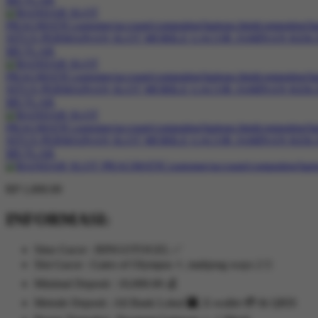
RP 1,000.00
INFORMASI:
Situs Gacor : BINGOTOGEL ✅
Slot Gacor : Gates of Olympus ⚡, mahjong ways 2 🀄
Minimal Deposit : 10,000.00 💰
Metode Deposit : All Bank Lokal 🏧, E-wallet 💳 & QRIS