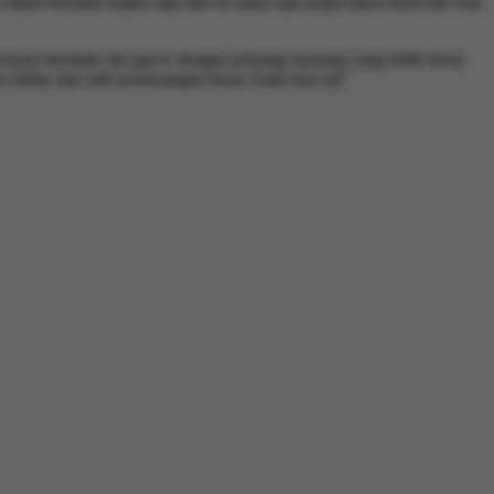
apat bermain kapan saja dan di mana saja tanpa harus khawatir soal
asi bermain slot gacor dengan peluang menang yang lebih besar
aftar dan raih kemenangan besar Anda hari ini!