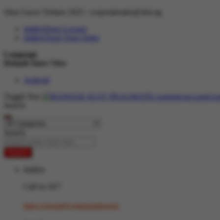
Situs Gacor Terbaru 2025 :
corporatesales@slot.ng
hidden
Store Locator
hidden
Track Your Order
Language
Default Store View
Android
Toggle Nav
Search
Search
Search
hidden
Call us 24/7
https://rebrand.ly/whatsappbosstoto