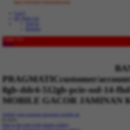
https://rebrand.ly/whatsappbosstoto
Cart
0
My Wish List
Sign In
Register
Toggle Nav
Menu
BINGOTOGEL
SITUS GA
SLOT GACOR HARI INI
BA
PRAGMATICcustomer/account/co
8gb-ddr4-512gb-pcie-ssd-14-
MOBILE GACOR JAMINAN 
Jadilah yang pertama mengulas produk ini
In stock
Skip to the end of the images gallery