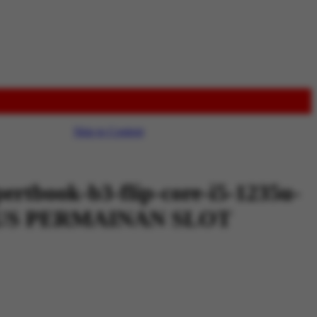
NLINE
Skip to Content
tbook-b3-flip-core-i5-1235u-
 SITUS PERMAINAN SLOT