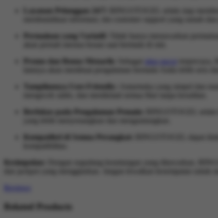
Layanan Pelanggan 24/7:
BINGOTOGEL selalu siap memberika
membutuhkan informasi, tim customer support yang ramah dan
Permainan yang Variatif:
Tidak hanya menawarkan permainan
akan pernah merasa bosan saat bermain di sini.
Promo dan Bonus Menarik:
Sebagai
situs gacor
terpercaya,
lainnya akan membuat pengalaman bermain Anda lebih seru d
Tampilannya User-Friendly:
Antarmuka yang simpel dan mud
mengecek saldo, dan menikmati semua fitur tanpa kesulitan.
Berfokus pada Pengalaman Pemain:
BINGOTOGEL selalu ber
yang lebih menyenangkan dan menguntungkan.
Kompatibel di Semua Perangkat:
BINGOTOGEL dapat diakses 
kompatibilitas.
Kesimpulan:
Dengan segudang keuntungan yang ditawarkan, BINGOTO
dan jackpot yang menggiurkan. Jangan lewatkan kesempatan untuk m
Reviews
Related Products