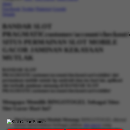
share
Facebook
Twitter
Pinterest
Google
Details
BANDAR SLOT
PRAGMATICcustomer/account/checkout/ca
SITUS PERMAINAN SLOT MOBILE
GACOR JAMINAN KEKAYAAN
MUTLAK
BANDAR SLOT
PRAGMATICcustomer/account/checkout/cart/wishlist/ slot
permainan mobile untuk hp android dan ios hari ini, aplikasi
slot terbaik jaminan menang di BANDAR SLOT
PRAGMATICcustomer/account/checkout/cart/wishlist/
Mengapa Memilih BINGOTOGEL Sebagai Situs
Slot Gacor Hari Ini?
Slot Gacor yang Mudah Menang:
BINGOTOGEL dikenal
karena menyediakan berbagai pilihan
slot gacor
yang