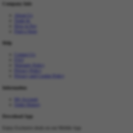
Company Info
About Us
Trade In
How to Pay
Find a Store
Help
Contact Us
FAQ
Warranty Policy
Privacy Policy
Privacy and Cookie Policy
Information
My Account
Order History
Download App
Enjoy Exclusive deals on our Mobile App