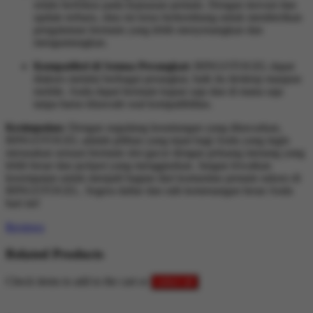
selalu berfokus pada kepuasan pemain. Dengan inovasi dan
update terbaru, situs ini terus berkembang untuk memberikan
pengalaman bermain yang lebih menyenangkan dan
menguntungkan.
Kompatibel di Semua Perangkat:
BINGOTOGEL dapat
diakses melalui berbagai perangkat, baik itu desktop maupun
mobile. Anda dapat bermain kapan saja dan di mana saja
tanpa harus khawatir soal kompatibilitas.
Kesimpulan:
Dengan segudang keuntungan yang ditawarkan,
BINGOTOGEL adalah pilihan yang tepat bagi Anda yang ingin
merasakan sensasi bermain slot gacor dengan peluang menang yang
lebih besar dan jackpot yang menggiurkan. Jangan lewatkan
kesempatan untuk menjadi bagian dari komunitas pemain sukses di
BINGOTOGEL. Segera daftar dan raih kemenangan besar Anda
hari ini!
Reviews
Related Products
Check items to add to the cart or
select all