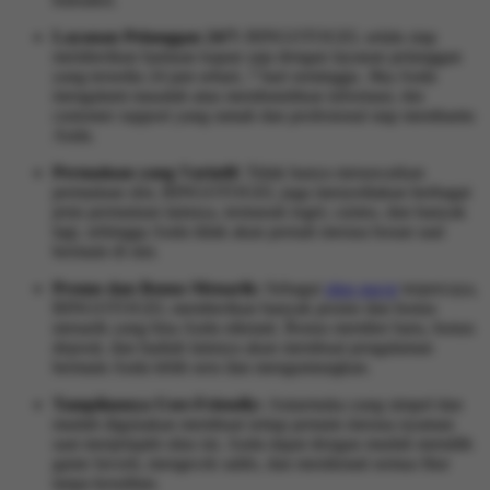
Layanan Pelanggan 24/7:
BINGOTOGEL selalu siap
memberikan bantuan kapan saja dengan layanan pelanggan
yang tersedia 24 jam sehari, 7 hari seminggu. Jika Anda
mengalami masalah atau membutuhkan informasi, tim
customer support yang ramah dan profesional siap membantu
Anda.
Permainan yang Variatif:
Tidak hanya menawarkan
permainan slot, BINGOTOGEL juga menyediakan berbagai
jenis permainan lainnya, termasuk togel, casino, dan banyak
lagi, sehingga Anda tidak akan pernah merasa bosan saat
bermain di sini.
Promo dan Bonus Menarik:
Sebagai
situs gacor
terpercaya,
BINGOTOGEL memberikan banyak promo dan bonus
menarik yang bisa Anda nikmati. Bonus member baru, bonus
deposit, dan hadiah lainnya akan membuat pengalaman
bermain Anda lebih seru dan menguntungkan.
Tampilannya User-Friendly:
Antarmuka yang simpel dan
mudah digunakan membuat setiap pemain merasa nyaman
saat menjelajahi situs ini. Anda dapat dengan mudah memilih
game favorit, mengecek saldo, dan menikmati semua fitur
tanpa kesulitan.