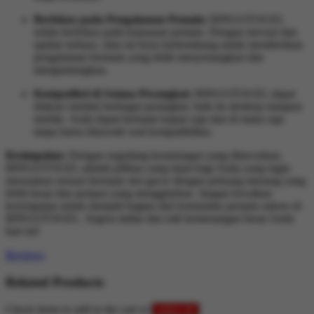
Berfokus pada Pengalaman Pemain:
BINGOTOGEL
selalu berfokus pada kepuasan pemain. Dengan inovasi dan
update terbaru, situs ini terus berkembang untuk memberikan
pengalaman bermain yang lebih menyenangkan dan
menguntungkan.
Kompatibel di Semua Perangkat:
BINGOTOGEL dapat
diakses melalui berbagai perangkat, baik itu desktop maupun
mobile. Anda dapat bermain kapan saja dan di mana saja
tanpa harus khawatir soal kompatibilitas.
Kesimpulan:
Dengan segudang keuntungan yang ditawarkan,
BINGOTOGEL adalah pilihan yang tepat bagi Anda yang ingin
merasakan sensasi bermain slot gacor dengan peluang menang yang
lebih besar dan jackpot yang menggiurkan. Jangan lewatkan
kesempatan untuk menjadi bagian dari komunitas pemain sukses di
BINGOTOGEL. Segera daftar dan raih kemenangan besar Anda
hari ini!
Reviews
Related Products
Check items to add to the cart or
select all