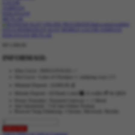
RP 1,000.00
INFORMASI:
Situs Gacor : BINGOTOGEL ✅
Slot Gacor : Gates of Olympus ⚡, mahjong ways 2 🀄
Minimal Deposit : 10,000.00 💰
Metode Deposit : All Bank Lokal 🏧, E-wallet 💳 & QRIS
Proses Transaksi : Payment Gateway +- 1 Menit
Jam Oprasional : 7/24 Jam Online Nontop
Browser Yang Didukung : Chrome, Microsoft, Mozilla
Add to Cart
Add to Wish List
Add to Compare