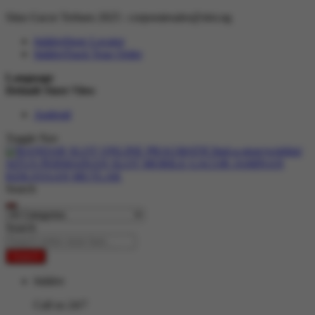
Situs Gacor Terbaru 2025 :
corporatesales@slot.ng
hidden
Store Locator
hidden
Track Your Order
Language
Default Store View
Android
Toggle Nav
Search
Search
Search
hidden
Call us 24/7