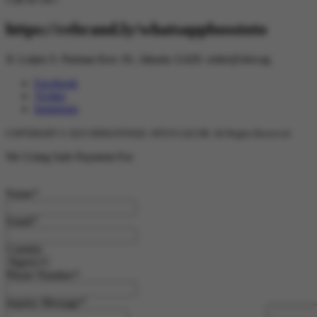
https://rebrand.ly/whatsappbosstoto
Jl. Letjen S. Parman Kav. 81, Jakarta 11420.
order@slot.ng
Facebook
Twitter
Instagram
COPYRIGHT © 2025 BINGOTOGEL SITUS GACOR. All Rights Reserved
We Using Safe Payment For
Name
*
Email
*
Country
Phone Number
*
Inquiry Message
*