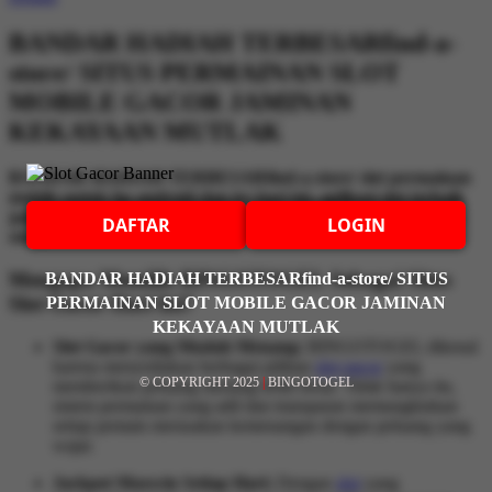
BANDAR HADIAH TERBESARfind-a-
store/ SITUS PERMAINAN SLOT
MOBILE GACOR JAMINAN
KEKAYAAN MUTLAK
BANDAR HADIAH TERBESARfind-a-store/ slot permainan
mobile untuk hp android dan ios hari ini, aplikasi slot terbaik
jaminan menang di BANDAR HADIAH TERBESARfind-a-
DAFTAR
LOGIN
store/
Mengapa Memilih BINGOTOGEL Sebagai Situs
BANDAR HADIAH TERBESARfind-a-store/ SITUS
Slot Gacor Hari Ini?
PERMAINAN SLOT MOBILE GACOR JAMINAN
KEKAYAAN MUTLAK
Slot Gacor yang Mudah Menang:
BINGOTOGEL dikenal
karena menyediakan berbagai pilihan
slot gacor
yang
© COPYRIGHT 2025
|
BINGOTOGEL
memberikan peluang menang lebih besar. Tidak hanya itu,
sistem permainan yang adil dan transparan memungkinkan
setiap pemain merasakan kemenangan dengan peluang yang
wajar.
Jackpot Maxwin Setiap Hari:
Dengan
slot
yang