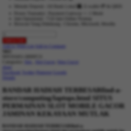
Metode Deposit : All Bank Lokal 🏧, E-wallet 💳 & QRIS
Proses Transaksi : Payment Gateway +- 1 Menit
Jam Oprasional : 7/24 Jam Online Nontop
Browser Yang Didukung : Chrome, Microsoft, Mozilla
Add to Cart
Add to Wish List
Add to Compare
SKU
90NX04S1-M00FC0
Categories:
Slot
,
Slot Gacor
,
Situs Gacor
share
Facebook
Twitter
Pinterest
Google
Details
BANDAR HADIAH TERBESARfind-a-
store/computing/laptops.html SITUS
PERMAINAN SLOT MOBILE GACOR
JAMINAN KEKAYAAN MUTLAK
BANDAR HADIAH TERBESARfind-a-