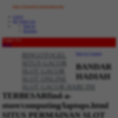
https://rebrand.ly/whatsappbosstoto
Cart
0
My Wish List
Sign In
Register
Toggle Nav
Menu
BINGOTOGEL
Skip to Content
SITUS GACOR
BANDAR
SLOT GACOR
HADIAH
SLOT ONLINE
SLOT GACOR HARI INI
TERBESARfind-a-
store/computing/laptops.html
SITUS PERMAINAN SLOT