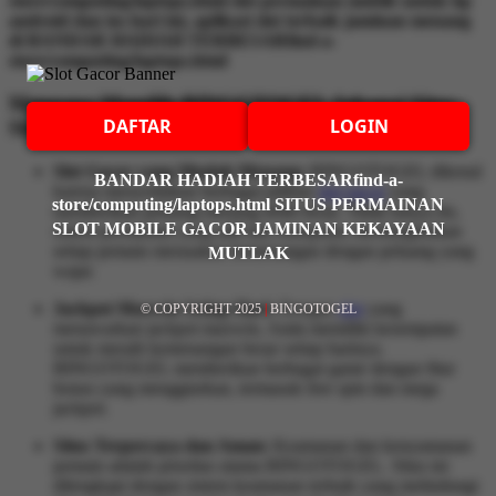
store/computing/laptops.html slot permainan mobile untuk hp
android dan ios hari ini, aplikasi slot terbaik jaminan menang
di BANDAR HADIAH TERBESARfind-a-
store/computing/laptops.html
Mengapa Memilih BINGOTOGEL Sebagai Situs
DAFTAR
LOGIN
Slot Gacor Hari Ini?
Slot Gacor yang Mudah Menang:
BINGOTOGEL dikenal
BANDAR HADIAH TERBESARfind-a-
karena menyediakan berbagai pilihan
slot gacor
yang
store/computing/laptops.html SITUS PERMAINAN
memberikan peluang menang lebih besar. Tidak hanya itu,
SLOT MOBILE GACOR JAMINAN KEKAYAAN
sistem permainan yang adil dan transparan memungkinkan
setiap pemain merasakan kemenangan dengan peluang yang
MUTLAK
wajar.
Jackpot Maxwin Setiap Hari:
Dengan
slot
yang
© COPYRIGHT 2025
|
BINGOTOGEL
menawarkan jackpot maxwin, Anda memiliki kesempatan
untuk meraih kemenangan besar setiap harinya.
BINGOTOGEL memberikan berbagai game dengan fitur
bonus yang menggiurkan, termasuk free spin dan mega
jackpot.
Situs Terpercaya dan Aman:
Keamanan dan kenyamanan
pemain adalah prioritas utama BINGOTOGEL. Situs ini
dilengkapi dengan sistem keamanan terbaik yang melindungi