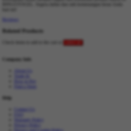
BINGOTOGEL. Segera daftar dan raih kemenangan besar Anda
hari ini!
Reviews
Related Products
Check items to add to the cart or
select all
Company Info
About Us
Trade In
How to Pay
Find a Store
Help
Contact Us
FAQ
Warranty Policy
Privacy Policy
Privacy and Cookie Policy