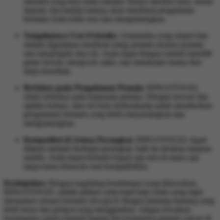
menarik yang bisa Anda nikmati. Bonus member baru, bonus
deposit, dan hadiah lainnya akan membuat pengalaman
bermain Anda lebih seru dan menguntungkan.
Tampilannya User-Friendly:
Antarmuka yang simpel dan
mudah digunakan membuat setiap pemain merasa nyaman
saat menjelajahi situs ini. Anda dapat dengan mudah memilih
game favorit, mengecek saldo, dan menikmati semua fitur
tanpa kesulitan.
Berfokus pada Pengalaman Pemain:
BINGOTOGEL
selalu berfokus pada kepuasan pemain. Dengan inovasi dan
update terbaru, situs ini terus berkembang untuk memberikan
pengalaman bermain yang lebih menyenangkan dan
menguntungkan.
Kompatibel di Semua Perangkat:
BINGOTOGEL dapat
diakses melalui berbagai perangkat, baik itu desktop maupun
mobile. Anda dapat bermain kapan saja dan di mana saja
tanpa harus khawatir soal kompatibilitas.
Kesimpulan:
Dengan segudang keuntungan yang ditawarkan,
BINGOTOGEL adalah pilihan yang tepat bagi Anda yang ingin
merasakan sensasi bermain slot gacor dengan peluang menang yang
lebih besar dan jackpot yang menggiurkan. Jangan lewatkan
kesempatan untuk menjadi bagian dari komunitas pemain sukses di