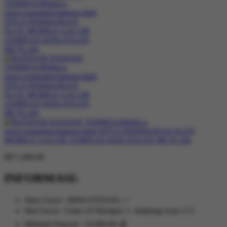
RP 1,000.00
INFORMASI:
Situs Gacor : BINGOTOGEL ✅
Slot Gacor : Gates of Olympus ⚡, mahjong ways 2 🀄
Minimal Deposit : 10,000.00 💰