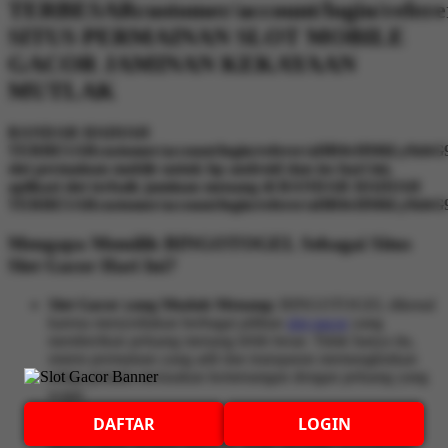
TERBESARcustomer/account/login/r
SITUS PERMAINAN SLOT MOBILE
GACOR JAMINAN KEKAYAAN
MUTLAK
BANDAR HADIAH
TERBESARcustomer/account/login/referer/aHR0cHM6L
slot permainan mobile untuk hp android dan ios hari ini,
aplikasi slot terbaik jaminan menang di BANDAR HADIAH
TERBESARcustomer/account/login/referer/aHR0cHM6L
Mengapa Memilih BINGOTOGEL Sebagai Situs
Slot Gacor Hari Ini?
Slot Gacor yang Mudah Menang:
BINGOTOGEL dikenal
karena menyediakan berbagai pilihan
slot gacor
yang
memberikan peluang menang lebih besar. Tidak hanya itu,
sistem permainan yang adil dan transparan memungkinkan
setiap pemain merasakan kemenangan dengan peluang yang
wajar.
DAFTAR
LOGIN
Jackpot Maxwin Setiap Hari:
Dengan
slot
yang
menawarkan jackpot maxwin, Anda memiliki kesempatan