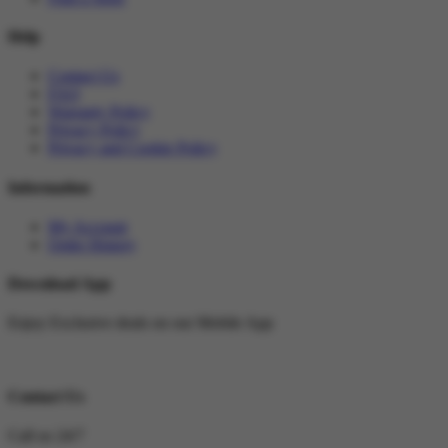
Help
Contact Us
FAQ
Warranty Policy
Privacy Policy
Privacy and Cookie Policy
Information
My Account
Order History
Download App
Enjoy Exclusive deals on our Mobile App
Contact Us
Call us 24/7