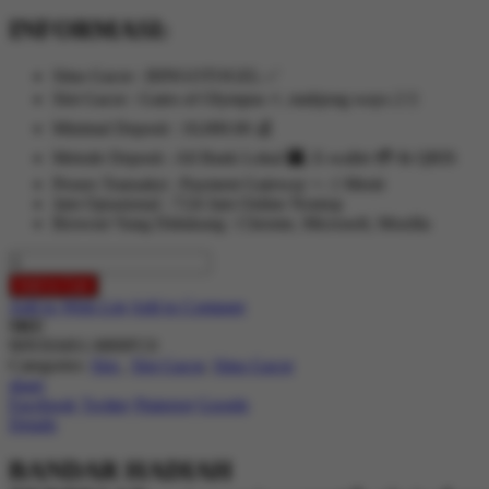
INFORMASI:
Situs Gacor : BINGOTOGEL ✅
Slot Gacor : Gates of Olympus ⚡, mahjong ways 2 🀄
Minimal Deposit : 10,000.00 💰
Metode Deposit : All Bank Lokal 🏧, E-wallet 💳 & QRIS
Proses Transaksi : Payment Gateway +- 1 Menit
Jam Oprasional : 7/24 Jam Online Nontop
Browser Yang Didukung : Chrome, Microsoft, Mozilla
Add to Cart
Add to Wish List
Add to Compare
SKU
90NX04S1-M00FC0
Categories:
Slot
,
Slot Gacor
,
Situs Gacor
share
Facebook
Twitter
Pinterest
Google
Details
BANDAR HADIAH