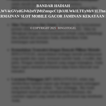
untuk meraih kemenangan besar setiap harinya.
BANDAR HADIAH
BINGOTOGEL memberikan berbagai game dengan fitur
c3VzLWV4cGVydGJvb2stYjMtZmxpcC1jb3JlLWk1LTEyMzV1L
bonus yang menggiurkan, termasuk free spin dan mega
PERMAINAN SLOT MOBILE GACOR JAMINAN KEKAYAAN
jackpot.
Situs Terpercaya dan Aman:
Keamanan dan kenyamanan
© COPYRIGHT 2025
|
BINGOTOGEL
pemain adalah prioritas utama BINGOTOGEL. Situs ini
dilengkapi dengan sistem keamanan terbaik yang melindungi
data pribadi dan transaksi Anda, memberikan Anda
ketenangan saat bermain.
Kemudahan Transaksi dengan Banyak Pilihan Metode:
BINGOTOGEL menyediakan berbagai metode pembayaran
yang mudah dan cepat, termasuk transfer bank, e-wallet, dan
pulsa. Dengan minimal deposit yang sangat terjangkau, Anda
dapat segera memulai permainan tanpa harus khawatir soal
transaksi.
Layanan Pelanggan 24/7:
BINGOTOGEL selalu siap
memberikan bantuan kapan saja dengan layanan pelanggan
yang tersedia 24 jam sehari, 7 hari seminggu. Jika Anda
mengalami masalah atau membutuhkan informasi, tim
customer support yang ramah dan profesional siap membantu
Anda.