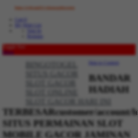
https://rebrand.ly/whatsappbosstoto
Cart
0
My Wish List
Sign In
Register
Toggle Nav
Menu
BINGOTOGEL
Skip to Content
SITUS GACOR
BANDAR
SLOT GACOR
HADIAH
SLOT ONLINE
SLOT GACOR HARI INI
TERBESARcustomer/account
SITUS PERMAINAN SLOT
MOBILE GACOR JAMINAN