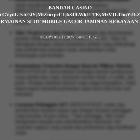
untuk meraih kemenangan besar setiap harinya.
BANDAR CASINO
BINGOTOGEL memberikan berbagai game dengan fitur
WV4cGVydGJvb2stYjMtZmxpcC1jb3JlLWk1LTEyMzV1LThnYi1
bonus yang menggiurkan, termasuk free spin dan mega
PERMAINAN SLOT MOBILE GACOR JAMINAN KEKAYAAN
jackpot.
Situs Terpercaya dan Aman:
Keamanan dan kenyamanan
© COPYRIGHT 2025
|
BINGOTOGEL
pemain adalah prioritas utama BINGOTOGEL. Situs ini
dilengkapi dengan sistem keamanan terbaik yang melindungi
data pribadi dan transaksi Anda, memberikan Anda
ketenangan saat bermain.
Kemudahan Transaksi dengan Banyak Pilihan Metode:
BINGOTOGEL menyediakan berbagai metode pembayaran
yang mudah dan cepat, termasuk transfer bank, e-wallet, dan
pulsa. Dengan minimal deposit yang sangat terjangkau, Anda
dapat segera memulai permainan tanpa harus khawatir soal
transaksi.
Layanan Pelanggan 24/7:
BINGOTOGEL selalu siap
memberikan bantuan kapan saja dengan layanan pelanggan
yang tersedia 24 jam sehari, 7 hari seminggu. Jika Anda
mengalami masalah atau membutuhkan informasi, tim
customer support yang ramah dan profesional siap membantu
Anda.