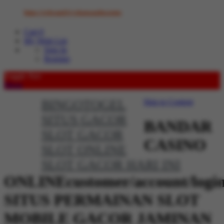
https://rebrand.ly/whatsappbosstoto
Cart
0
My Wish List
Sign In
Register
Toggle Nav
Menu
BINGOTOGEL
Skip to Content
SITUS GACOR
BANDAR
SLOT GACOR
CASINO
SLOT ONLINE
SLOT GACOR HARI INI
ONLINEcustomer/account/l
SITUS PERMAINAN SLOT
MOBILE GACOR JAMINAN