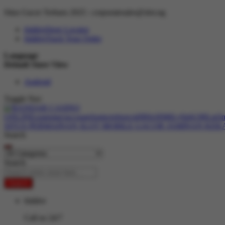
Situs Gacor Terbaru 2025 :
corporatesales@slot.ng
hidden
Store Locator
hidden
Track Your Order
Language
Default Store View
Android
Toggle Nav
Search
Search
Search
hidden
Call us 24/7