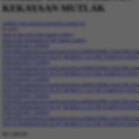
KEKAYAAN MUTLAK
Jadilah yang pertama mengulas produk ini
In stock
Skip to the end of the images gallery
Skip to the beginning of the images gallery
RP 1,000.00