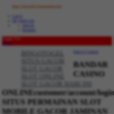
https://rebrand.ly/whatsappbosstoto
Cart
0
My Wish List
Sign In
Register
Toggle Nav
Menu
BINGOTOGEL
Skip to Content
SITUS GACOR
BANDAR
SLOT GACOR
CASINO
SLOT ONLINE
SLOT GACOR HARI INI
ONLINEcustomer/account/l
SITUS PERMAINAN SLOT
MOBILE GACOR JAMINAN