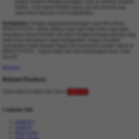
diakses melalui berbagai perangkat, baik itu desktop maupun
mobile. Anda dapat bermain kapan saja dan di mana saja
tanpa harus khawatir soal kompatibilitas.
Kesimpulan:
Dengan segudang keuntungan yang ditawarkan,
BINGOTOGEL adalah pilihan yang tepat bagi Anda yang ingin
merasakan sensasi bermain slot gacor dengan peluang menang yang
lebih besar dan jackpot yang menggiurkan. Jangan lewatkan
kesempatan untuk menjadi bagian dari komunitas pemain sukses di
BINGOTOGEL. Segera daftar dan raih kemenangan besar Anda
hari ini!
Reviews
Related Products
Check items to add to the cart or
select all
Company Info
About Us
Trade In
How to Pay
Find a Store