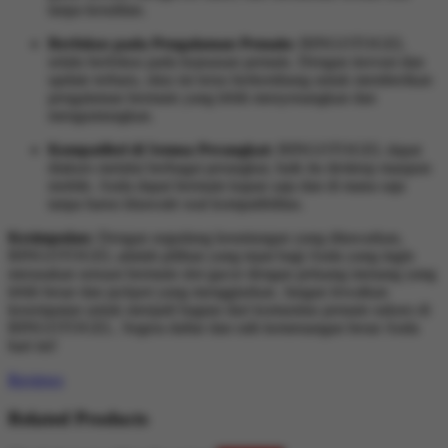
tanpa kesulitan.
Berfokus pada Pengalaman Pemain:
BINGOTOGEL
selalu berfokus pada kepuasan pemain. Dengan inovasi dan
update terbaru, situs ini terus berkembang untuk memberikan
pengalaman bermain yang lebih menyenangkan dan
menguntungkan.
Kompatibel di Semua Perangkat:
BINGOTOGEL dapat
diakses melalui berbagai perangkat, baik itu desktop maupun
mobile. Anda dapat bermain kapan saja dan di mana saja
tanpa harus khawatir soal kompatibilitas.
Kesimpulan:
Dengan segudang keuntungan yang ditawarkan,
BINGOTOGEL adalah pilihan yang tepat bagi Anda yang ingin
merasakan sensasi bermain slot gacor dengan peluang menang yang
lebih besar dan jackpot yang menggiurkan. Jangan lewatkan
kesempatan untuk menjadi bagian dari komunitas pemain sukses di
BINGOTOGEL. Segera daftar dan raih kemenangan besar Anda
hari ini!
Reviews
Related Products