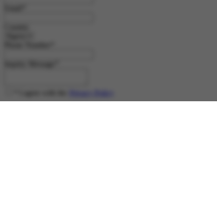
Email
*
Country
Phone Number
*
Inquiry Message
*
*
I agree with the
Privacy Policy