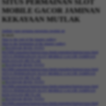
SITUS PERMAINAN SLOT
MOBILE GACOR JAMINAN
KEKAYAAN MUTLAK
Jadilah yang pertama mengulas produk ini
In stock
Skip to the end of the images gallery
Skip to the beginning of the images gallery