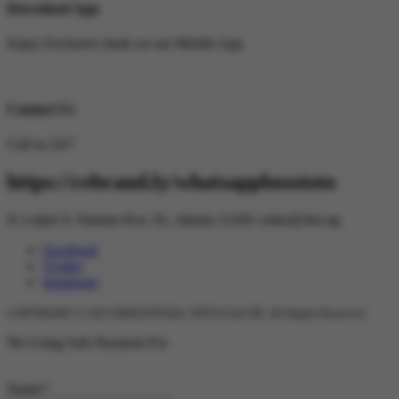
Download App
Enjoy Exclusive deals on our Mobile App
Contact Us
Call us 24/7
https://rebrand.ly/whatsappbosstoto
Jl. Letjen S. Parman Kav. 81, Jakarta 11420.
order@slot.ng
Facebook
Twitter
Instagram
COPYRIGHT © 2025 BINGOTOGEL SITUS GACOR. All Rights Reserved
We Using Safe Payment For
Name
*