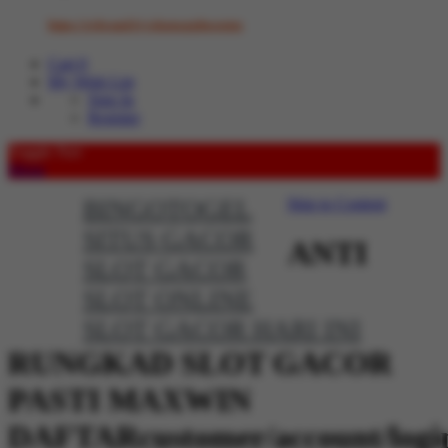
https://rebrand.ly/whatsappbosstoto
Cart
0
My Wish List
Sign In
Register
Toggle Nav
Menu
BINGOTOGEL
Skip to Content
SITUS GACOR
ANTI
SLOT GACOR
SLOT ONLINE
SLOT GACOR HARI INI
RUNGKAD SLOT GACOR
PASTI MAXWIN
DAFTARcustomer/account/l