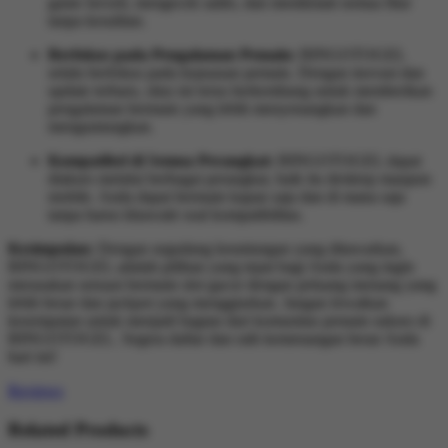
game favorit, mengecek saldo, dan menikmati semua fitur
tanpa kesulitan.
Berfokus pada Pengalaman Pemain:
BINGOTOGEL
selalu berfokus pada kepuasan pemain. Dengan inovasi dan
update terbaru, situs ini terus berkembang untuk memberikan
pengalaman bermain yang lebih menyenangkan dan
menguntungkan.
Kompatibel di Semua Perangkat:
BINGOTOGEL dapat
diakses melalui berbagai perangkat, baik itu desktop maupun
mobile. Anda dapat bermain kapan saja dan di mana saja
tanpa harus khawatir soal kompatibilitas.
Kesimpulan:
Dengan segudang keuntungan yang ditawarkan,
BINGOTOGEL adalah pilihan yang tepat bagi Anda yang ingin
merasakan sensasi bermain slot gacor dengan peluang menang yang
lebih besar dan jackpot yang menggiurkan. Jangan lewatkan
kesempatan untuk menjadi bagian dari komunitas pemain sukses di
BINGOTOGEL. Segera daftar dan raih kemenangan besar Anda
hari ini!
Reviews
Related Products