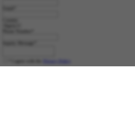
Email
*
Country
Phone Number
*
Inquiry Message
*
*
I agree with the
Privacy Policy