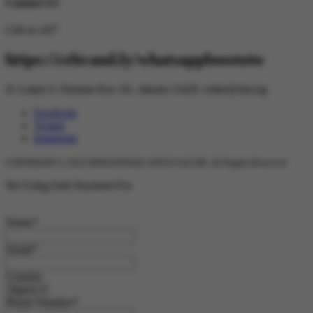
Contact Us
Call us 24/7
https://rebrand.ly/whatsappbosstoto
Jl. Letjen S. Parman Kav. 81, Jakarta 11420.
order@slot.ng
Facebook
Twitter
Instagram
COPYRIGHT © 2025 BINGOTOGEL SITUS GACOR. All Rights Reserved
We Using Safe Payment For
Name
*
Email
*
Country
Phone Number
*