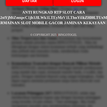
DAFTAR
LOGIN
wajar.
Jackpot Maxwin Setiap Hari:
Dengan
slot
yang
ANTI RUNGKAD RTP SLOT CARA
menawarkan jackpot maxwin, Anda memiliki kesempatan
untuk meraih kemenangan besar setiap harinya.
GJvb2stYjMtZmxpcC1jb3JlLWk1LTEyMzV1LThnYi1kZHI0LTUxM
BINGOTOGEL memberikan berbagai game dengan fitur
PERMAINAN SLOT MOBILE GACOR JAMINAN KEKAYAAN
bonus yang menggiurkan, termasuk free spin dan mega
jackpot.
© COPYRIGHT 2025
|
BINGOTOGEL
Situs Terpercaya dan Aman:
Keamanan dan kenyamanan
pemain adalah prioritas utama BINGOTOGEL. Situs ini
dilengkapi dengan sistem keamanan terbaik yang melindungi
data pribadi dan transaksi Anda, memberikan Anda
ketenangan saat bermain.
Kemudahan Transaksi dengan Banyak Pilihan Metode:
BINGOTOGEL menyediakan berbagai metode pembayaran
yang mudah dan cepat, termasuk transfer bank, e-wallet, dan
pulsa. Dengan minimal deposit yang sangat terjangkau, Anda
dapat segera memulai permainan tanpa harus khawatir soal
transaksi.
Layanan Pelanggan 24/7:
BINGOTOGEL selalu siap
memberikan bantuan kapan saja dengan layanan pelanggan
yang tersedia 24 jam sehari, 7 hari seminggu. Jika Anda
mengalami masalah atau membutuhkan informasi, tim