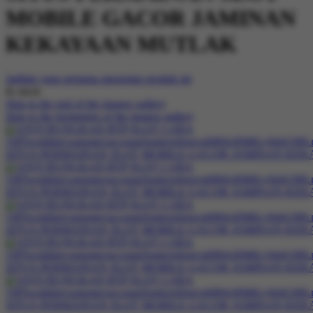
MOBILE GACOR JAMINAN
KEKAYAAN MUTLAK
Jadilah yang pertama mengulas produk ini
In stock
Skip to the end of the images gallery
Skip to the beginning of the images gallery