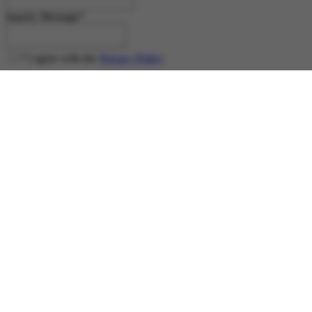
Inquiry Message
*
*
I agree with the
Privacy Policy