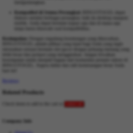
menguntungkan.
Kompatibel di Semua Perangkat:
BINGOTOGEL dapat
diakses melalui berbagai perangkat, baik itu desktop maupun
mobile. Anda dapat bermain kapan saja dan di mana saja
tanpa harus khawatir soal kompatibilitas.
Kesimpulan:
Dengan segudang keuntungan yang ditawarkan,
BINGOTOGEL adalah pilihan yang tepat bagi Anda yang ingin
merasakan sensasi bermain slot gacor dengan peluang menang yang
lebih besar dan jackpot yang menggiurkan. Jangan lewatkan
kesempatan untuk menjadi bagian dari komunitas pemain sukses di
BINGOTOGEL. Segera daftar dan raih kemenangan besar Anda
hari ini!
Reviews
Related Products
Check items to add to the cart or
select all
Company Info
About Us