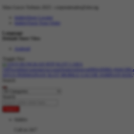
Situs Gacor Terbaru 2025 :
corporatesales@slot.ng
hidden
Store Locator
hidden
Track Your Order
Language
Default Store View
Android
Toggle Nav
Search
Search
Search
hidden
Call us 24/7