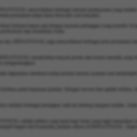
NGOTOGEL menyediakan berbagai metode pembayaran yang mudah dan c
ulai permainan tanpa harus khawatir soal transaksi.
n bantuan kapan saja dengan layanan pelanggan yang tersedia 24 jam
 profesional siap membantu Anda.
 slot, BINGOTOGEL juga menyediakan berbagai jenis permainan lainny
 BINGOTOGEL memberikan banyak promo dan bonus menarik yang bisa
an menguntungkan.
ah digunakan membuat setiap pemain merasa nyaman saat menjelajahi 
fokus pada kepuasan pemain. Dengan inovasi dan update terbaru, si
melalui berbagai perangkat, baik itu desktop maupun mobile. Anda d
GEL adalah pilihan yang tepat bagi Anda yang ingin merasakan sens
enjadi bagian dari komunitas pemain sukses di BINGOTOGEL. Segera d