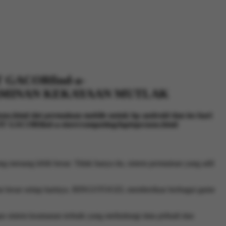
 GACORfind-a-
R JAMINAN KEKAYAAN MUTLAK
l slot permainan mobile untuk hp android dan ios hari
ACORfind-a-store/computing/laptops/asus.html
 menang lebih besar. Tidak hanya itu, sistem permainan yang adil
an besar setiap harinya. BINGOTOGEL memberikan berbagai game
sistem keamanan terbaik yang melindungi data pribadi dan