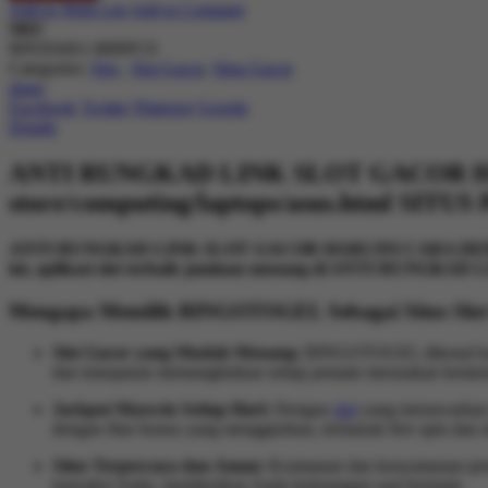
Add to Wish List
Add to Compare
SKU
90NX04S1-M00FC0
Categories:
Slot
,
Slot Gacor
,
Situs Gacor
share
Facebook
Twitter
Pinterest
Google
Details
ANTI RUNGKAD LINK SLOT GACOR HAR
store/computing/laptops/asus.htm
ANTI RUNGKAD LINK SLOT GACOR HARI INI CARA DEPO 25 BON
ini, aplikasi slot terbaik jaminan menang di ANTI RUNGK
Mengapa Memilih BINGOTOGEL Sebagai Situs Slot 
Slot Gacor yang Mudah Menang:
BINGOTOGEL dikenal kar
dan transparan memungkinkan setiap pemain merasakan kemen
Jackpot Maxwin Setiap Hari:
Dengan
slot
yang menawarkan 
dengan fitur bonus yang menggiurkan, termasuk free spin dan 
Situs Terpercaya dan Aman:
Keamanan dan kenyamanan pemai
transaksi Anda, memberikan Anda ketenangan saat bermain.