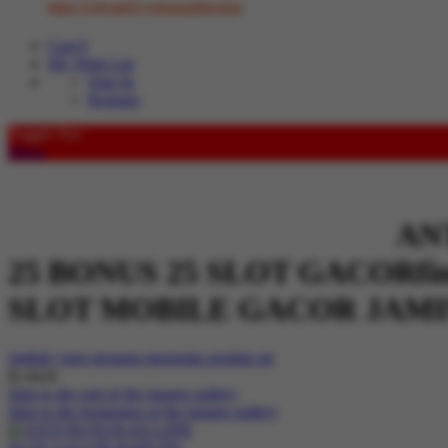
https://rebrand.ly/whatsappbosstoto
Cart
0
My Wish List
Sign In
Register
Toggle Nav
Menu
BINGOTOGEL
SITUS GA
SLOT GACOR HARI INI
AN
25 BONUS 25 SLOT GACORfind
SLOT MOBILE GACOR JAM
Jadilah yang pertama mengulas produk ini
In stock
Skip to the end of the images gallery
Skip to the beginning of the images gallery