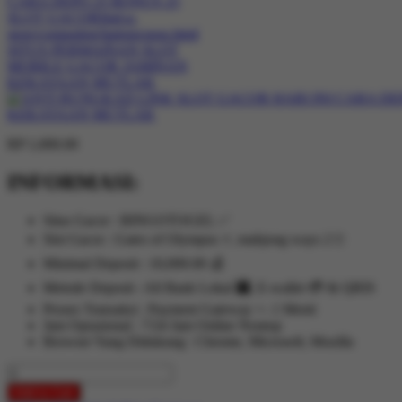
RP 1,000.00
INFORMASI:
Situs Gacor : BINGOTOGEL ✅
Slot Gacor : Gates of Olympus ⚡, mahjong ways 2 🀄
Minimal Deposit : 10,000.00 💰
Metode Deposit : All Bank Lokal 🏧, E-wallet 💳 & QRIS
Proses Transaksi : Payment Gateway +- 1 Menit
Jam Oprasional : 7/24 Jam Online Nontop
Browser Yang Didukung : Chrome, Microsoft, Mozilla
Add to Cart