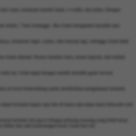
epat, termasuk transfer bank, e-wallet, dan pulsa. Dengan
 sehari, 7 hari seminggu. Jika Anda mengalami masalah atau
a, termasuk togel, casino, dan banyak lagi, sehingga Anda tidak
 Anda nikmati. Bonus member baru, bonus deposit, dan hadiah
situs ini. Anda dapat dengan mudah memilih game favorit,
tus ini terus berkembang untuk memberikan pengalaman bermain
apat bermain kapan saja dan di mana saja tanpa harus khawatir soal
asi bermain slot gacor dengan peluang menang yang lebih besar
aftar dan raih kemenangan besar Anda hari ini!