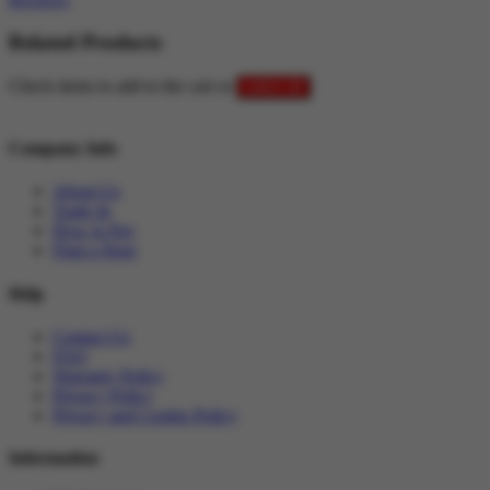
Related Products
Check items to add to the cart or
select all
Company Info
About Us
Trade In
How to Pay
Find a Store
Help
Contact Us
FAQ
Warranty Policy
Privacy Policy
Privacy and Cookie Policy
Information