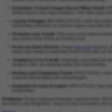
Kemudahan Transaksi dengan Banyak Pilihan Metode:
BI
minimal deposit yang sangat terjangkau, Anda dapat segera mem
Layanan Pelanggan 24/7:
BINGOTOGEL selalu siap memberika
membutuhkan informasi, tim customer support yang ramah dan
Permainan yang Variatif:
Tidak hanya menawarkan permainan
akan pernah merasa bosan saat bermain di sini.
Promo dan Bonus Menarik:
Sebagai
situs gacor
terpercaya,
lainnya akan membuat pengalaman bermain Anda lebih seru d
Tampilannya User-Friendly:
Antarmuka yang simpel dan mud
mengecek saldo, dan menikmati semua fitur tanpa kesulitan.
Berfokus pada Pengalaman Pemain:
BINGOTOGEL selalu ber
yang lebih menyenangkan dan menguntungkan.
Kompatibel di Semua Perangkat:
BINGOTOGEL dapat diakses 
kompatibilitas.
Kesimpulan:
Dengan segudang keuntungan yang ditawarkan, BINGOTO
dan jackpot yang menggiurkan. Jangan lewatkan kesempatan untuk m
Reviews