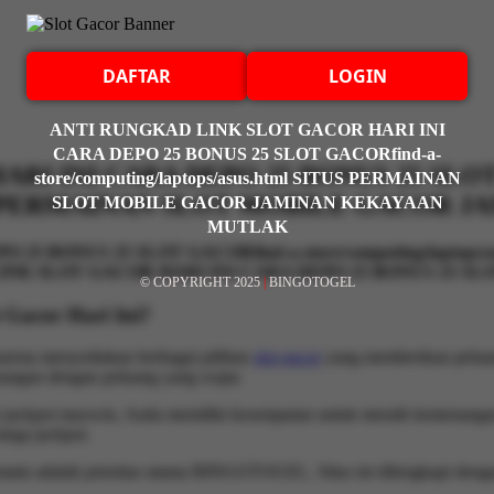
DAFTAR
LOGIN
ANTI RUNGKAD LINK SLOT GACOR HARI INI
CARA DEPO 25 BONUS 25 SLOT GACORfind-a-
I INI CARA DEPO 25 BONUS 25 SLOT
store/computing/laptops/asus.html SITUS PERMAINAN
l SITUS PERMAINAN SLOT MOBILE GACO
SLOT MOBILE GACOR JAMINAN KEKAYAAN
MUTLAK
US 25 SLOT GACORfind-a-store/computing/laptops/asus.htm
AD LINK SLOT GACOR HARI INI CARA DEPO 25 BONUS 25 SLOT G
© COPYRIGHT 2025
|
BINGOTOGEL
Gacor Hari Ini?
ena menyediakan berbagai pilihan
slot gacor
yang memberikan peluang
angan dengan peluang yang wajar.
jackpot maxwin, Anda memiliki kesempatan untuk meraih kemenang
mega jackpot.
n adalah prioritas utama BINGOTOGEL. Situs ini dilengkapi dengan 