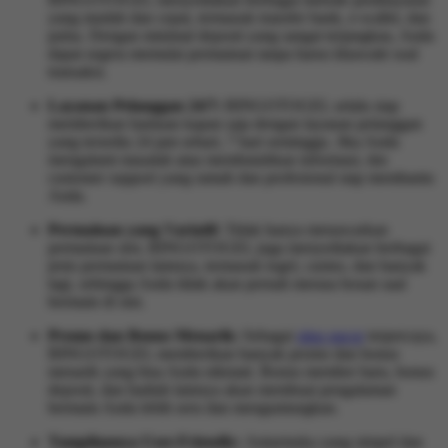
yang mudah dan cepat, termasuk transfer bank, e-wallet, dan
pulsa. Dengan minimal deposit yang sangat terjangkau, Anda
dapat segera memulai permainan tanpa harus khawatir soal
transaksi.
Layanan Pelanggan 24/7:
BINGOTOGEL selalu siap
memberikan bantuan kapan saja dengan layanan pelanggan
yang tersedia 24 jam sehari, 7 hari seminggu. Jika Anda
mengalami masalah atau membutuhkan informasi, tim
customer support yang ramah dan profesional siap membantu
Anda.
Permainan yang Variatif:
Tidak hanya menawarkan
permainan slot, BINGOTOGEL juga menyediakan berbagai
jenis permainan lainnya, termasuk togel, casino, dan banyak
lagi, sehingga Anda tidak akan pernah merasa bosan saat
bermain di sini.
Promo dan Bonus Menarik:
Sebagai
situs gacor
terpercaya,
BINGOTOGEL memberikan banyak promo dan bonus
menarik yang bisa Anda nikmati. Bonus member baru, bonus
deposit, dan hadiah lainnya akan membuat pengalaman
bermain Anda lebih seru dan menguntungkan.
Tampilannya User-Friendly:
Antarmuka yang simpel dan