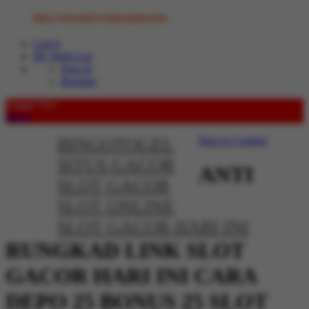
https://rebrand.ly/whatsappbosstoto
Cart
0
My Wish List
Sign In
Register
Toggle Nav
Menu
BINGOTOGEL
Skip to Content
SITUS GACOR
ANTI
SLOT GACOR
SLOT ONLINE
SLOT GACOR HARI INI
RUNGKAD LINK SLOT
GACOR HARI INI CARA
DEPO 25 BONUS 25 SLOT