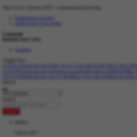
Situs Gacor Terbaru 2025 :
corporatesales@slot.ng
hidden
Store Locator
hidden
Track Your Order
Language
Default Store View
Android
Toggle Nav
Search
Search
Search
hidden
Call us 24/7