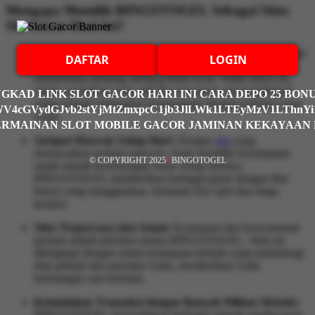
Mengapa Memilih BINGOTOGEL Sebagai Situs
Slot Gacor Hari Ini?
Slot Gacor yang Mudah Menang:
BINGOTOGEL dikenal
DAFTAR
LOGIN
karena menyediakan berbagai pilihan
slot gacor
yang
memberikan peluang menang lebih besar. Tidak hanya itu,
sistem permainan yang adil dan transparan memungkinkan
GKAD LINK SLOT GACOR HARI INI CARA DEPO 25 BONU
setiap pemain merasakan kemenangan dengan peluang yang
3VzLWV4cGVydGJvb2stYjMtZmxpcC1jb3JlLWk1LTEyMzV1LTh
wajar.
PERMAINAN SLOT MOBILE GACOR JAMINAN KEKAYAAN
Jackpot Maxwin Setiap Hari:
Dengan
slot
yang
menawarkan jackpot maxwin, Anda memiliki kesempatan
© COPYRIGHT 2025
|
BINGOTOGEL
untuk meraih kemenangan besar setiap harinya.
BINGOTOGEL memberikan berbagai game dengan fitur
bonus yang menggiurkan, termasuk free spin dan mega
jackpot.
Situs Terpercaya dan Aman:
Keamanan dan kenyamanan
pemain adalah prioritas utama BINGOTOGEL. Situs ini
dilengkapi dengan sistem keamanan terbaik yang melindungi
data pribadi dan transaksi Anda, memberikan Anda
ketenangan saat bermain.
Kemudahan Transaksi dengan Banyak Pilihan Metode:
BINGOTOGEL menyediakan berbagai metode pembayaran