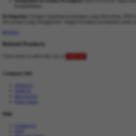
Kompatibel di Semua Perangkat:
BINGOTOGEL dapat diakses 
kompatibilitas.
Kesimpulan:
Dengan segudang keuntungan yang ditawarkan, BINGOTO
dan jackpot yang menggiurkan. Jangan lewatkan kesempatan untuk m
Reviews
Related Products
Check items to add to the cart or
select all
Company Info
About Us
Trade In
How to Pay
Find a Store
Help
Contact Us
FAQ