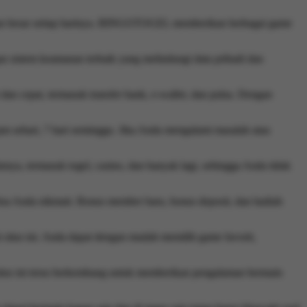
an besar setiap harinya. BINGOTOGEL memberikan berbagai game
sistem keamanan terbaik yang melindungi data pribadi dan
epat, termasuk transfer bank, e-wallet, dan pulsa. Dengan
 sehari, 7 hari seminggu. Jika Anda mengalami masalah atau
a, termasuk togel, casino, dan banyak lagi, sehingga Anda tidak
 Anda nikmati. Bonus member baru, bonus deposit, dan hadiah
situs ini. Anda dapat dengan mudah memilih game favorit,
tus ini terus berkembang untuk memberikan pengalaman bermain