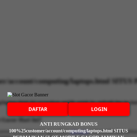
/account/computing/laptops.html SI
ps.html slot permainan mobile untuk hp android dan ios hari
DAFTAR
LOGIN
Gacor Hari Ini?
ANTI RUNGKAD BONUS
100%25customer/account/computing/laptops.html SITUS
ena menyediakan berbagai pilihan
slot gacor
yang memberikan peluang
angan dengan peluang yang wajar.