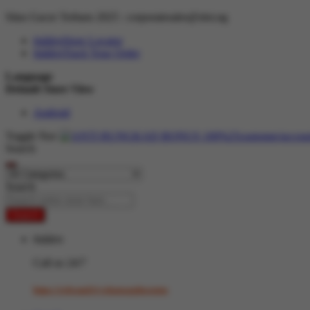
Situs Gacor Terbaru 2025 :
corporatesales@slot.ng
hidden
Store Locator
hidden
Track Your Order
Language
Default Store View
Android
Toggle Nav
Search
Search
Search
hidden
Call us 24/7
https://rebrand.ly/whatsappbosstoto