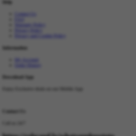
Help
Contact Us
FAQ
Warranty Policy
Privacy Policy
Privacy and Cookie Policy
Information
My Account
Order History
Download App
Enjoy Exclusive deals on our Mobile App
Contact Us
Call us 24/7
https://rebrand.ly/whatsappbosstoto