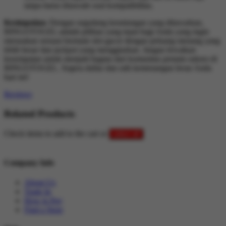
tanpa harus khawatir soal kompatibilitas.
Kesimpulan:
Dengan segudang keuntungan yang ditawarkan,
BINGOTOGEL adalah pilihan yang tepat bagi Anda yang ingin
merasakan sensasi bermain slot gacor dengan peluang menang yang
lebih besar dan jackpot yang menggiurkan. Jangan lewatkan
kesempatan untuk menjadi bagian dari komunitas pemain sukses di
BINGOTOGEL. Segera daftar dan raih kemenangan besar Anda
hari ini!
Reviews
Related Products
Check items to add to the cart or
select all
Company Info
About Us
Trade In
How to Pay
Find a Store