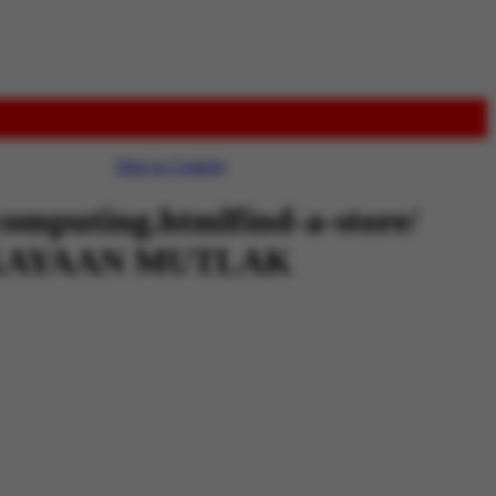
NLINE
Skip to Content
ting.htmlfind-a-store/
EKAYAAN MUTLAK