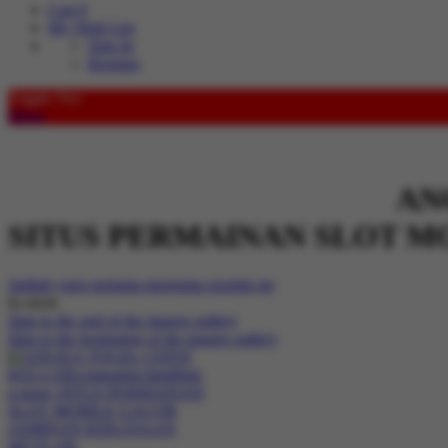
Cart
0
My Wish List
Sign In
Register
Toggle Nav
Menu
BINGOTOGEL
SITUS GA
SLOT GACOR HARI INI
ANG
SITUS PERMAINAN SLOT 
Jadilah yang pertama mengulas produk ini
In stock
Skip to the end of the images gallery
Skip to the beginning of the images gallery