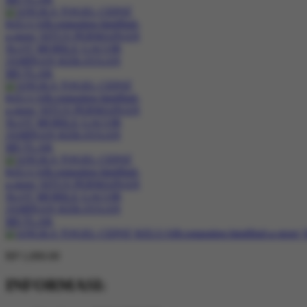
RP 1,000.00
INFORMASI: