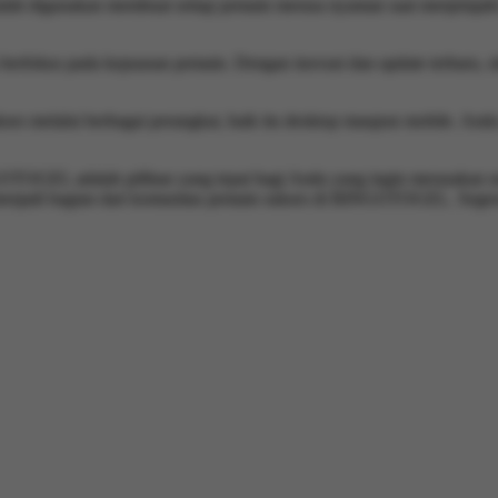
ah digunakan membuat setiap pemain merasa nyaman saat menjelajahi 
fokus pada kepuasan pemain. Dengan inovasi dan update terbaru, si
melalui berbagai perangkat, baik itu desktop maupun mobile. Anda d
GEL adalah pilihan yang tepat bagi Anda yang ingin merasakan sens
enjadi bagian dari komunitas pemain sukses di BINGOTOGEL. Segera d