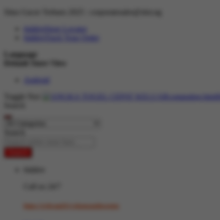
Situs Gacor Terbaru 2025 :
corporatesales@slot.ng
hidden
Store Locator
hidden
Track Your Order
Language
Default Store View
Android
Toggle Nav
Search
Search
Search
hidden
Call us 24/7
https://rebrand.ly/whatsappbosstoto