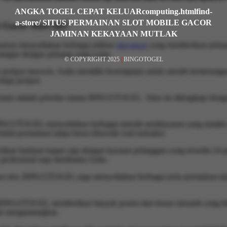
ANGKA TOGEL CEPAT KELUARcomputing.htmlfind-
a-store/ SITUS PERMAINAN SLOT MOBILE GACOR
Gacor Hari Ini?
JAMINAN KEKAYAAN MUTLAK
ena menyediakan berbagai pilihan
slot gacor
yang memberikan peluang
angan dengan peluang yang wajar.
© COPYRIGHT 2025
|
BINGOTOGEL
jackpot maxwin, Anda memiliki kesempatan untuk meraih kemenang
mega jackpot.
n adalah prioritas utama BINGOTOGEL. Situs ini dilengkapi dengan 
NGOTOGEL menyediakan berbagai metode pembayaran yang mudah dan c
ulai permainan tanpa harus khawatir soal transaksi.
n bantuan kapan saja dengan layanan pelanggan yang tersedia 24 jam
 profesional siap membantu Anda.
 slot, BINGOTOGEL juga menyediakan berbagai jenis permainan lainny
 BINGOTOGEL memberikan banyak promo dan bonus menarik yang bisa
an menguntungkan.