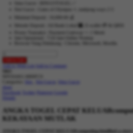
Situs Gacor : BINGOTOGEL ✅
Slot Gacor : Gates of Olympus ⚡, mahjong ways 2 🀄
Minimal Deposit : 10,000.00 💰
Metode Deposit : All Bank Lokal 🏧, E-wallet 💳 & QRIS
Proses Transaksi : Payment Gateway +- 1 Menit
Jam Oprasional : 7/24 Jam Online Nontop
Browser Yang Didukung : Chrome, Microsoft, Mozilla
Add to Cart
Add to Wish List
Add to Compare
SKU
90NX04S1-M00FC0
Categories:
Slot
,
Slot Gacor
,
Situs Gacor
share
Facebook
Twitter
Pinterest
Google
Details
ANGKA TOGEL CEPAT KELUARcomputin
KEKAYAAN MUTLAK
ANGKA TOGEL CEPAT KELUARcomputing.htmlfind-a-store/ slot 