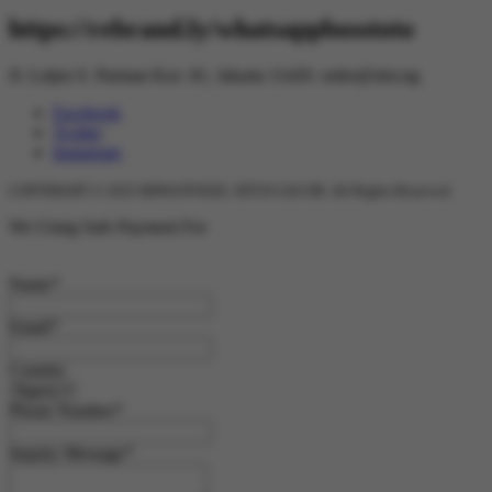
https://rebrand.ly/whatsappbosstoto
Jl. Letjen S. Parman Kav. 81, Jakarta 11420.
order@slot.ng
Facebook
Twitter
Instagram
COPYRIGHT © 2025 BINGOTOGEL SITUS GACOR. All Rights Reserved
We Using Safe Payment For
Name
*
Email
*
Country
Phone Number
*
Inquiry Message
*