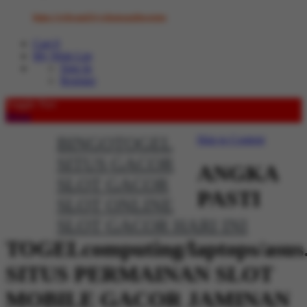
https://rebrand.ly/whatsappbosstoto
Cart
0
My Wish List
Sign In
Register
Toggle Nav
Menu
BINGOTOGEL
Skip to Content
SITUS GACOR
ANGKA
SLOT GACOR
PASTI
SLOT ONLINE
SLOT GACOR HARI INI
TOGELcomputing/laptops/asus
SITUS PERMAINAN SLOT
MOBILE GACOR JAMINAN