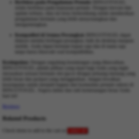
Berfokus pada Pengalaman Pemain:
BINGOTOGEL
selalu berfokus pada kepuasan pemain. Dengan inovasi dan
update terbaru, situs ini terus berkembang untuk memberikan
pengalaman bermain yang lebih menyenangkan dan
menguntungkan.
Kompatibel di Semua Perangkat:
BINGOTOGEL dapat
diakses melalui berbagai perangkat, baik itu desktop maupun
mobile. Anda dapat bermain kapan saja dan di mana saja
tanpa harus khawatir soal kompatibilitas.
Kesimpulan:
Dengan segudang keuntungan yang ditawarkan,
BINGOTOGEL adalah pilihan yang tepat bagi Anda yang ingin
merasakan sensasi bermain slot gacor dengan peluang menang yang
lebih besar dan jackpot yang menggiurkan. Jangan lewatkan
kesempatan untuk menjadi bagian dari komunitas pemain sukses di
BINGOTOGEL. Segera daftar dan raih kemenangan besar Anda
hari ini!
Reviews
Related Products
Check items to add to the cart or
select all