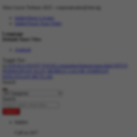
Situs Gacor Terbaru 2025 :
corporatesales@slot.ng
hidden
Store Locator
hidden
Track Your Order
Language
Default Store View
Android
Toggle Nav
Search
Search
Search
hidden
Call us 24/7