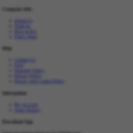
Company Info
About Us
Trade In
How to Pay
Find a Store
Help
Contact Us
FAQ
Warranty Policy
Privacy Policy
Privacy and Cookie Policy
Information
My Account
Order History
Download App